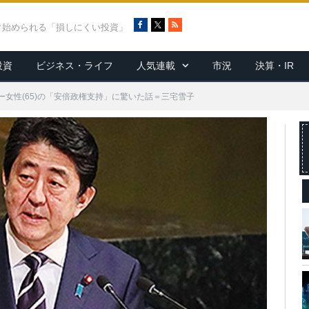
F
X
R
ぐ始められる「損しにくい投資」
a
S
c
S
投資
ビジネス・ライフ
人気連載
市況
決算・IR
e
b
o
女性(65)の「安倍政権支持」に驚いた話＝三宅雪子
o
k