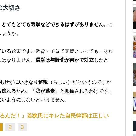
の大切さ
、とてもとても選挙などできるはずがありません
。こ
しょうか。
ている
始末です。教育・子育て支援といっても、それ
にはなりません。
選挙は与野党が何かで対立したと
にもせずにいきなり解散
（らしい）だというのですか
ら逃れる
ため。「
我が逃走
」と揶揄されるわけです。
ないように
しないといけません。
るんだ！」若狭氏にキレた自民幹部は正しい
2
3