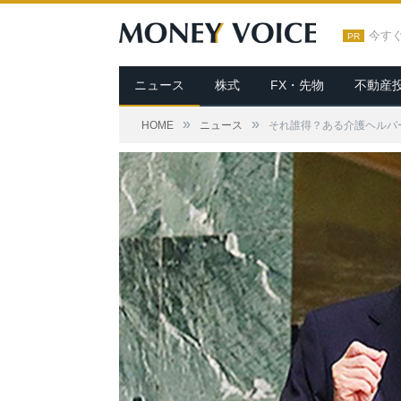
今す
PR
ニュース
株式
FX・先物
不動産
»
»
HOME
ニュース
それ誰得？ある介護ヘルパー