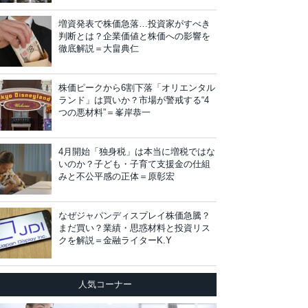
増資発表で株価急落…投資家がすべき
判断とは？企業価値と株価への影響を
徹底解説＝大畠典仁
株価ピークから6割下落「オリエンタル
ランド」は買いか？市場が警戒する“4
つの悪材料”＝峯岸恭一
4月開始「独身税」は本当に増税ではな
いのか？子ども・子育て支援金の仕組
みと不公平感の正体＝原彰宏
なぜジャパンディスプレイ株価急騰？
まだ買い？業績・思惑材料と投資リス
クを解説＝金融ライターK.Y
人気コーナー