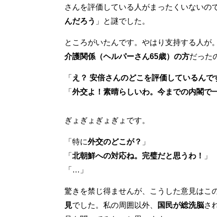
さんを評価している人がまったくいないの
んだろう
」と謎でした。
ところがいたんです。やはり支持する人が
介護関係（ヘルパーさん65歳）の方
だった
「
え？ 安倍さんのどこを評価しているんで
「
外交よ！素晴らしいわ。今までの内閣で
ぎょぎょぎょぎょです。
「特に
外交のどこが？
」
「
北朝鮮への対応ね。完璧だと思うわ！
」
「…」
驚きを禁じ得ませんが、こうした意見はこ
見
でした。私の周囲以外、
国民が総洗脳
さ