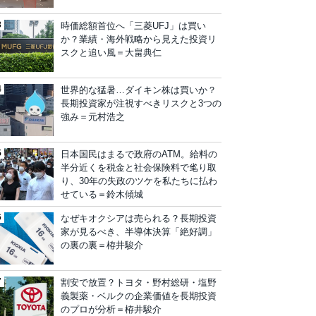
時価総額首位へ「三菱UFJ」は買い
か？業績・海外戦略から見えた投資リ
スクと追い風＝大畠典仁
世界的な猛暑…ダイキン株は買いか？
長期投資家が注視すべきリスクと3つの
強み＝元村浩之
日本国民はまるで政府のATM。給料の
半分近くを税金と社会保険料で毟り取
り、30年の失政のツケを私たちに払わ
せている＝鈴木傾城
なぜキオクシアは売られる？長期投資
家が見るべき、半導体決算「絶好調」
の裏の裏＝栫井駿介
割安で放置？トヨタ・野村総研・塩野
義製薬・ベルクの企業価値を長期投資
のプロが分析＝栫井駿介