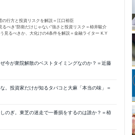
需の行方と投資リスクを解説＝江口裕臣
るべき“防衛だけじゃない”強さと投資リスク＝栫井駿介
う見るべきか、大化けの4条件を解説＝金融ライター K.Y
なぜ今が衆院解散のベストタイミングなのか？＝近藤
しな。投資家だけが知るタバコと大麻「本当の味」＝
時しのぎ。東芝の迷走で一番損をするのは誰か？＝栫