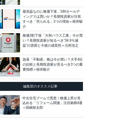
最高益なのに株価下落…SBIホールデ
ィングスは買いか？長期投資家が注視
すべき「売られる」2つの理由＝栫井駿
介
株価3割下落「大和ハウス工業」今が買
い？長期投資家が知るべき“34.9％減
益”の原因と今後の成長性＝元村浩之
急落「不動産」株は今が買い？大手4社
の比較と長期投資家が見るべき3つの重
要指標＝栫井駿介
編集部のオススメ記事
中古住宅ブームで恩恵！株価上昇が見
込める「リフォーム関連」注目銘柄4選
＝田嶋智太郎