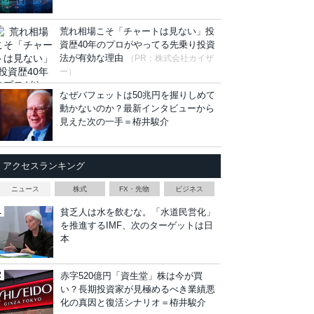
荒れ相場こそ「チャートは見ない」投
資歴40年のプロがやってる先乗り投資
法が有効な理由
（PR：株式会社カイザ
ー）
なぜバフェットは50兆円を握りしめて
動かないのか？最新インタビューから
見えた次の一手＝栫井駿介
アクセスランキング
ニュース
株式
FX・先物
ビジネス
貧乏人は水を飲むな。「水道民営化」
を推進するIMF、次のターゲットは日
本
赤字520億円「資生堂」株は今が買
い？長期投資家が見極めるべき業績悪
化の真因と復活シナリオ＝栫井駿介