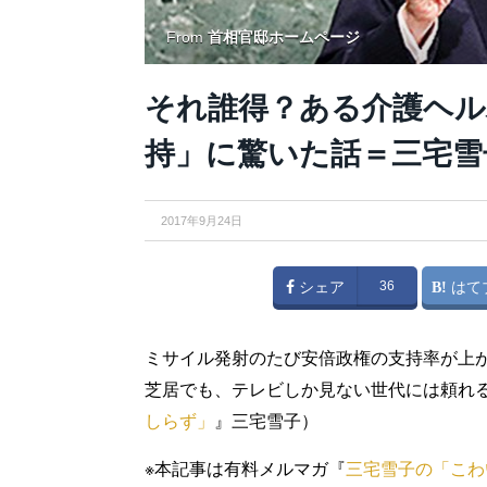
From
首相官邸ホームページ
それ誰得？ある介護ヘルパ
持」に驚いた話＝三宅雪
2017年9月24日
シェア
36
はて
ミサイル発射のたび安倍政権の支持率が上
芝居でも、テレビしか見ない世代には頼れ
しらず」
』三宅雪子）
※本記事は有料メルマガ『
三宅雪子の「こわ