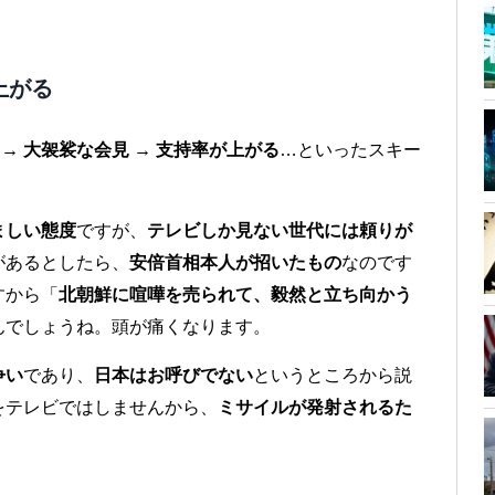
上がる
 → 大袈裟な会見 → 支持率が上がる
…といったスキー
ましい態度
ですが、
テレビしか見ない世代には頼りが
があるとしたら、
安倍首相本人が招いたもの
なのです
すから「
北朝鮮に喧嘩を売られて、毅然と立ち向かう
んでしょうね。頭が痛くなります。
争い
であり、
日本はお呼びでない
というところから説
をテレビではしませんから、
ミサイルが発射されるた