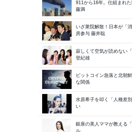
911から16年。仕組ま
藤満
いざ衆院解散！日本が「消
房参与 藤井聡
寂しくて空気が読めない
登紀雄
ビットコイン急落と北朝
な関係
水原希子を叩く「人種差別
い
銀座の美人ママが教える「
ル