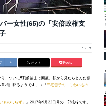
ー女性(65)の「安倍政権支
子
ニュース
ブ
4
Pocket
ポスト
がり、ついに5割前後まで回復。私から見たらとんだ猿
る首相に映るようです。（『
三宅雪子の「こわいもの
いものしらず」
』2017年9月22日号の一部抜粋です。