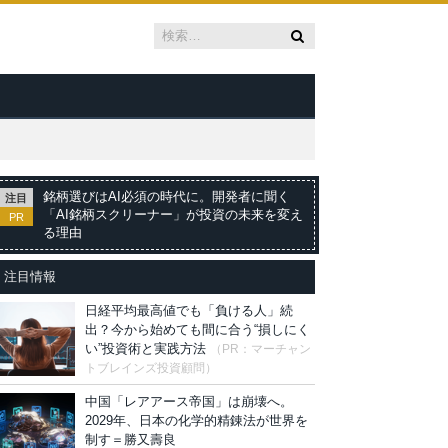
銘柄選びはAI必須の時代に。開発者に聞く
注目
「AI銘柄スクリーナー」が投資の未来を変え
PR
る理由
注目情報
日経平均最高値でも「負ける人」続
出？今から始めても間に合う“損しにく
い”投資術と実践方法
（PR：マーチャン
トブレインズ投資顧問）
中国「レアアース帝国」は崩壊へ。
2029年、日本の化学的精錬法が世界を
制す＝勝又壽良