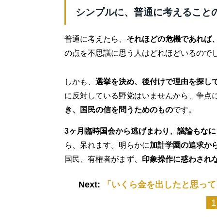
シンプルに、普通に考えること
普通に考えたら、
それほどの危機であれば
の点を不思議に思う人はどれほどいるので
しかも、
選挙を決め、後付けで理由を探し
に反対している野党はいませんから、争点
き、国民の信を問うためのもの
です。
3ヶ月臨時国会から逃げまわり、議論もな
ら、呆れます。明らかに
加計学園の追求か
国民、有権者がまず、
印象操作に惑わされ
Next:
「いくら金を出したと思って
1