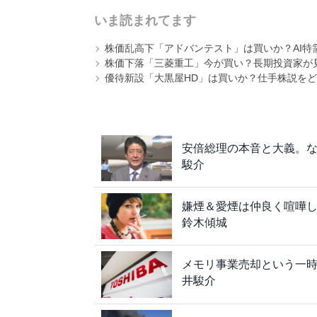
いま読まれてます
株価乱高下「アドバンテスト」は買いか？AI特
株価下落「三菱重工」今が買い？長期投資家が見
優待新設「大黒屋HD」は買いか？仕手株説をど
安倍総理の本音と大義。
駿介
嫌煙＆愛煙は仲良く喧嘩
鈴木傾城
メモリ事業売却という一
井駿介