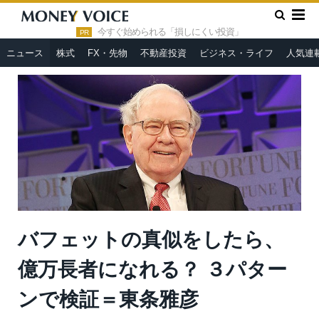
»
»
HOME
ニュース
バフェットの真似をしたら、億万長者にな
れる？ ３パターンで検証＝東条雅彦
今すぐ始められる「損しにくい投資」
PR
ニュース
株式
FX・先物
不動産投資
ビジネス・ライフ
人気連
バフェットの真似をしたら、
億万長者になれる？ ３パター
ンで検証＝東条雅彦