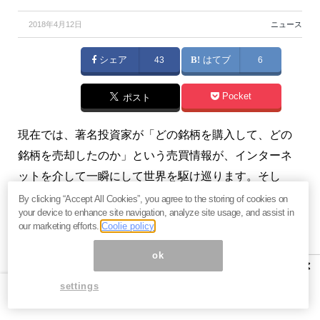
2018年4月12日
ニュース
シェア
43
はてブ
6
Pocket
ポスト
現在では、著名投資家が「どの銘柄を購入して、どの
銘柄を売却したのか」という売買情報が、インターネ
ットを介して一瞬にして世界を駆け巡ります。そし
て、いま現在、どういうポートフォリオになっている
By clicking “Accept All Cookies”, you agree to the storing of cookies on
your device to enhance site navigation, analyze site usage, and assist in
のかもわかります。
our marketing efforts.
Coolie policy
それでは、私たちのような素人が著名投資家のポート
ok
×
フォリオを真似することで、素晴らしい投資結果を得
settings
られるかどうか？