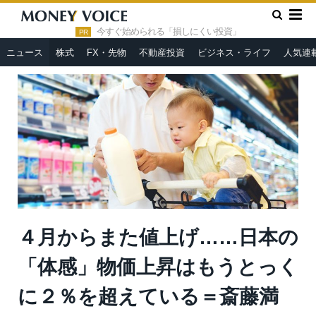
»
»
HOME
ニュース
４月からまた値上げ……日本の「体感」物
価上昇はもうとっくに２％を超えている＝斎藤満
今すぐ始められる「損しにくい投資」
PR
ニュース
株式
FX・先物
不動産投資
ビジネス・ライフ
人気連
４月からまた値上げ……日本の
「体感」物価上昇はもうとっく
に２％を超えている＝斎藤満