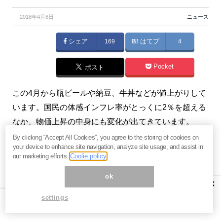
2018年4月8日
ニュース
シェア
169
はてブ
4
Pocket
ポスト
この4月から瓶ビールや納豆、牛丼などが値上がりして
います。国民の体感インフレ率がとっくに2％を超える
なか、物価上昇の中身にも変化が出てきています。
（『
マンさんの経済あらかると
』斎藤満）
By clicking “Accept All Cookies”, you agree to the storing of cookies on
your device to enhance site navigation, analyze site usage, and assist in
our marketing efforts.
Coolie policy
※本記事は、『
マンさんの経済あらかると
』2018年4月
6日号の一部抜粋です。ご興味を持たれた方はぜひこの
ok
×
機会にバックナンバー含め
今月すべて無料のお試し購
settings
読
をどうぞ。