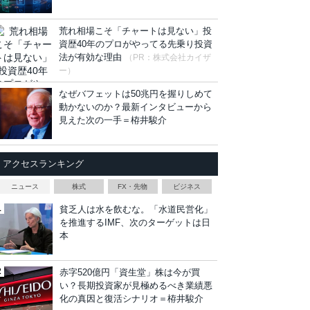
荒れ相場こそ「チャートは見ない」投
資歴40年のプロがやってる先乗り投資
法が有効な理由
（PR：株式会社カイザ
ー）
なぜバフェットは50兆円を握りしめて
動かないのか？最新インタビューから
見えた次の一手＝栫井駿介
アクセスランキング
ニュース
株式
FX・先物
ビジネス
貧乏人は水を飲むな。「水道民営化」
を推進するIMF、次のターゲットは日
本
赤字520億円「資生堂」株は今が買
い？長期投資家が見極めるべき業績悪
化の真因と復活シナリオ＝栫井駿介