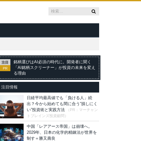
銘柄選びはAI必須の時代に。開発者に聞く
注目
「AI銘柄スクリーナー」が投資の未来を変え
PR
る理由
注目情報
日経平均最高値でも「負ける人」続
出？今から始めても間に合う“損しにく
い”投資術と実践方法
（PR：マーチャン
トブレインズ投資顧問）
中国「レアアース帝国」は崩壊へ。
2029年、日本の化学的精錬法が世界を
制す＝勝又壽良