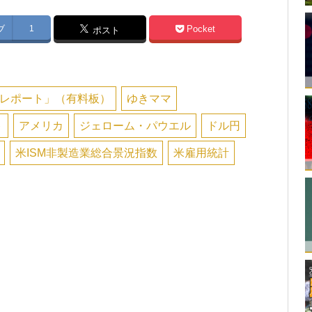
ブ
1
Pocket
ポスト
レポート」（有料板）
ゆきママ
ト
アメリカ
ジェローム・パウエル
ドル円
米ISM非製造業総合景況指数
米雇用統計