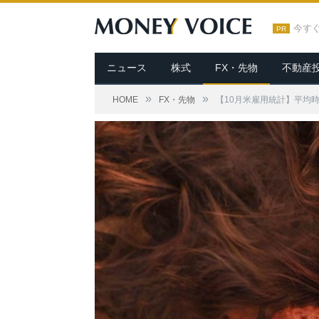
今す
PR
ニュース
株式
FX・先物
不動産
»
»
HOME
FX・先物
【10月米雇用統計】平均