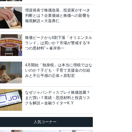
増資発表で株価急落…投資家がすべき
判断とは？企業価値と株価への影響を
徹底解説＝大畠典仁
株価ピークから6割下落「オリエンタル
ランド」は買いか？市場が警戒する“4
つの悪材料”＝峯岸恭一
4月開始「独身税」は本当に増税ではな
いのか？子ども・子育て支援金の仕組
みと不公平感の正体＝原彰宏
なぜジャパンディスプレイ株価急騰？
まだ買い？業績・思惑材料と投資リス
クを解説＝金融ライターK.Y
人気コーナー