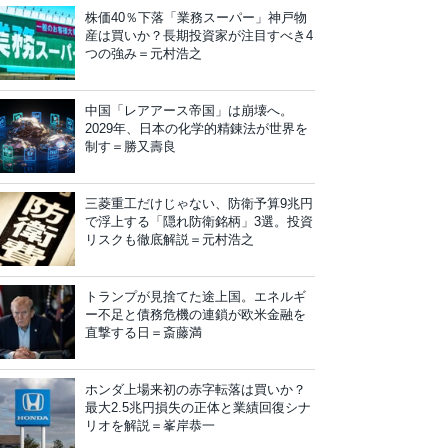
株価40％下落「業務スーパー」神戸物
産は買いか？長期投資家が注目すべき4
つの強み＝元村浩之
中国「レアアース帝国」は崩壊へ。
2029年、日本の化学的精錬法が世界を
制す＝勝又壽良
三菱重工だけじゃない、防衛予算9兆円
で浮上する「隠れ防衛銘柄」3選。投資
リスクも徹底解説＝元村浩之
トランプが見捨てた途上国。エネルギ
ー不足と債務危機の連鎖が欧米金融を
直撃する日＝斎藤満
ホンダ上場来初の赤字転落は買いか？
最大2.5兆円損失の正体と業績回復シナ
リオを解説＝峯岸恭一