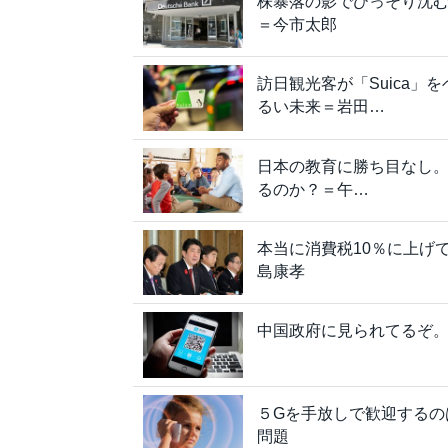
株暴落の影でひっそり沈
＝今市太郎
訪日観光客が「Suica
るい未来＝岩田…
日本の教育に勝ち目なし
るのか？＝午…
本当に消費税10％に上げ
島康孝
中国政府に見られてるぞ。
５Gを手放しで歓迎するの
問題