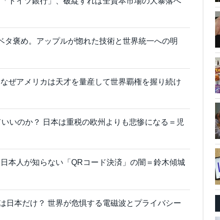
む「ドイツ銀行」、破綻すれば全資本市場の大暴落へ
」をベタ褒め。アップルが惚れた技術と世界統一への明
。なぜアメリカは天才を量産して世界覇権を握り続け
ていいのか？ 日本は重税の欧州よりも悲惨になる＝児
日本人が知らない「QRコード決済」の闇＝鈴木傾城
は日本だけ？ 世界が危惧する電磁波とプライバシー