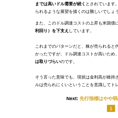
までは高いドル需要が続く
とされています
られるような展望を描くのは難しいでしょ
また、このドル調達コストの上昇も米国債
利回り）を下支え
しています。
これまでのパターンだと、株が売られると
かったですが、ドル調達コストが高いため
は取りづらい
のです。
そう言った意味でも、現状は金利高が維持
ルは売られにくいということを意識してト
Next:
先行指標はやや弱
1