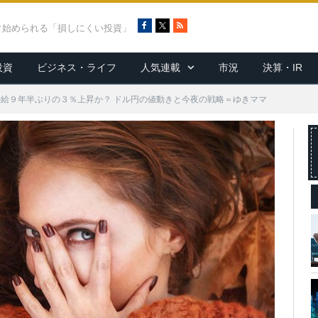
F
X
R
ぐ始められる「損しにくい投資」
a
S
c
S
投資
ビジネス・ライフ
人気連載
市況
決算・IR
e
b
o
時給９年半ぶりの３％上昇か？ ドル円の値動きと今夜の戦略＝ゆきママ
o
k