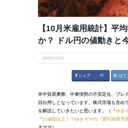
【10月米雇用統計】平
か？ ドル円の値動きと
2018年11月2日
シェア
40
はて
米中貿易摩擦、中東情勢の不安定化、ブレ
目白押しとなっています。株式市場も含め
を解説していきたいと思います。（『
ゆき
『
お値段以上！？ゆきママの「週刊為替予
きママ）