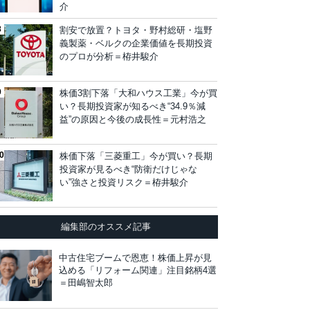
介
割安で放置？トヨタ・野村総研・塩野
義製薬・ベルクの企業価値を長期投資
のプロが分析＝栫井駿介
株価3割下落「大和ハウス工業」今が買
い？長期投資家が知るべき“34.9％減
益”の原因と今後の成長性＝元村浩之
株価下落「三菱重工」今が買い？長期
投資家が見るべき“防衛だけじゃな
い”強さと投資リスク＝栫井駿介
編集部のオススメ記事
中古住宅ブームで恩恵！株価上昇が見
込める「リフォーム関連」注目銘柄4選
＝田嶋智太郎