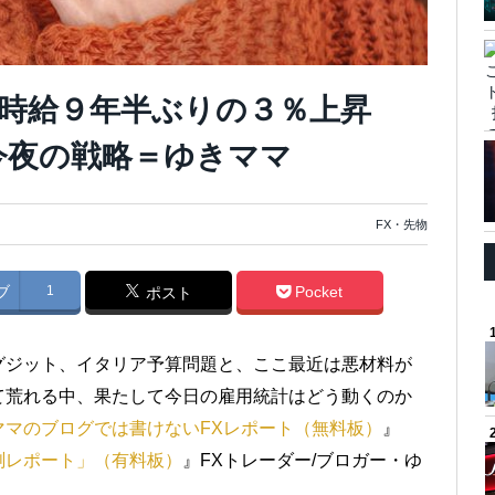
均時給９年半ぶりの３％上昇
今夜の戦略＝ゆきママ
FX・先物
ブ
1
Pocket
ポスト
グジット、イタリア予算問題と、ここ最近は悪材料が
て荒れる中、果たして今日の雇用統計はどう動くのか
ママのブログでは書けないFXレポート（無料板）
』
測レポート」（有料板）
』FXトレーダー/ブロガー・ゆ