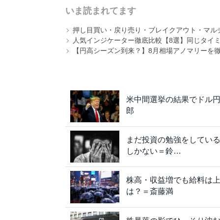
いま読まれてます
押し目買い・戻り売り・ブレイクアウト・マル
人気インジケーター徹底比較【8選】同じタイ
【円高シーズン到来？】8月相場アノマリーを
米中間選挙の結果でドル円
郎
まだ投資の勉強をしている
しかない＝鈴…
株高・収益増でも給料は
は？＝斎藤満