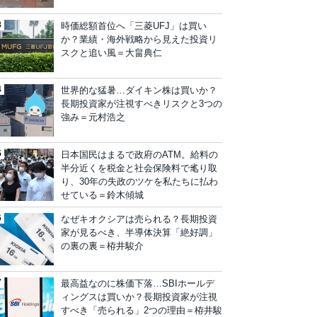
時価総額首位へ「三菱UFJ」は買い
か？業績・海外戦略から見えた投資リ
スクと追い風＝大畠典仁
世界的な猛暑…ダイキン株は買いか？
長期投資家が注視すべきリスクと3つの
強み＝元村浩之
日本国民はまるで政府のATM。給料の
半分近くを税金と社会保険料で毟り取
り、30年の失政のツケを私たちに払わ
せている＝鈴木傾城
なぜキオクシアは売られる？長期投資
家が見るべき、半導体決算「絶好調」
の裏の裏＝栫井駿介
最高益なのに株価下落…SBIホールデ
ィングスは買いか？長期投資家が注視
すべき「売られる」2つの理由＝栫井駿