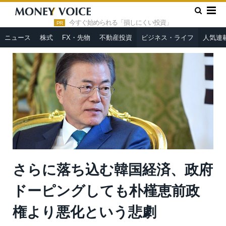
»
»
HOME
ビジネス・ライフ
さらに落ち込む韓国経済、政府ド
ーピングしても朴槿恵前政権より悪化という悲劇
今すぐ始められる「損しにくい投資」
PR
ニュース
株式
FX・先物
不動産投資
ビジネス・ライフ
人気連
さらに落ち込む韓国経済、政府
ドーピングしても朴槿恵前政
権より悪化という悲劇