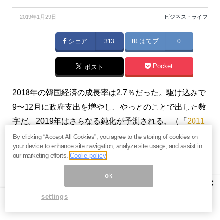
2019年1月29日
ビジネス・ライフ
シェア
313
はてブ
0
Pocket
ポスト
2018年の韓国経済の成長率は2.7％だった。駆け込みで
9〜12月に政府支出を増やし、やっとのことで出した数
字だ。2019年はさらなる鈍化が予測される。（『
2011
年 韓国経済危機の軌跡（週間 韓国経済）
』）
By clicking “Accept All Cookies”, you agree to the storing of cookies on
your device to enhance site navigation, analyze site usage, and assist in
our marketing efforts.
Coolie policy
※本記事は、『
2011年 韓国経済危機の軌跡（週間 韓国
経済）
』2019年1月27日号の抜粋です。ご興味を持た
ok
×
れた方はぜひこの機会にバックナンバー含め
今月すべ
settings
て無料のお試し購読
をどうぞ。