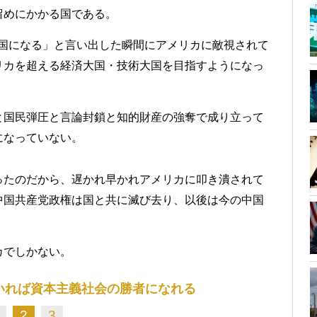
留めにかかる国である。
大国になる」と言い出した瞬間にアメリカに敵視されて
リカを超える経済大国・技術大国を目指すようになっ
。
と国民弾圧と言論封鎖と知的財産の強奪で成り立って
になっていない。
ったのだから、遅かれ早かれアメリカに叩き潰されて
中国共産党政権は国と共に滅び去り、以後は今の中国
カでしかない。
いれば資本主義社会の勝者になれる
2
3