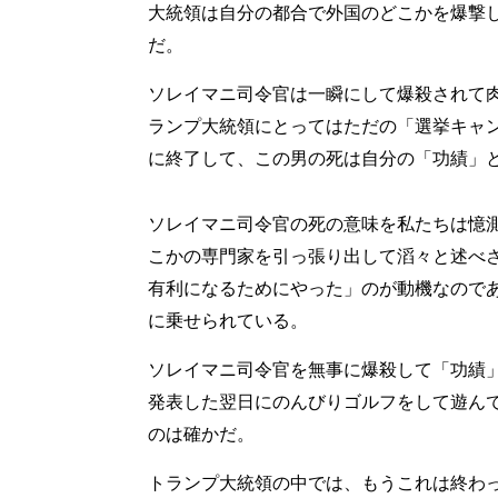
大統領は自分の都合で外国のどこかを爆撃
だ。
ソレイマニ司令官は一瞬にして爆殺されて
ランプ大統領にとってはただの「選挙キャ
に終了して、この男の死は自分の「功績」
ソレイマニ司令官の死の意味を私たちは憶
こかの専門家を引っ張り出して滔々と述べ
有利になるためにやった」のが動機なので
に乗せられている。
ソレイマニ司令官を無事に爆殺して「功績
発表した翌日にのんびりゴルフをして遊ん
のは確かだ。
トランプ大統領の中では、もうこれは終わ