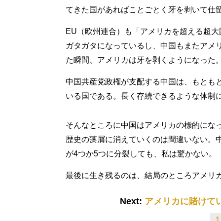
てきた国があればことごとく牙を剥いて仕
EU（欧州連合）も「アメリカを超える超
ガタガタになっているし、中国もまたアメ
た瞬間、アメリカは牙を剥くようになった
中国共産党政権が支配する中国は、もとも
いる国である。長く存続できるような体制
そんなところに中国はアメリカの標的にな
歴史の藻屑に消えていくのは間違いない。
が4つか5つに分裂しても、私は驚かない。
最後に生き残るのは、結局のところアメリ
Next:
アメリカに賭けて
1