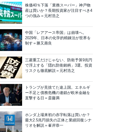
株価40％下落「業務スーパー」神戸物
産は買いか？長期投資家が注目すべき4
つの強み＝元村浩之
中国「レアアース帝国」は崩壊へ。
2029年、日本の化学的精錬法が世界を
制す＝勝又壽良
三菱重工だけじゃない、防衛予算9兆円
で浮上する「隠れ防衛銘柄」3選。投資
リスクも徹底解説＝元村浩之
トランプが見捨てた途上国。エネルギ
ー不足と債務危機の連鎖が欧米金融を
直撃する日＝斎藤満
ホンダ上場来初の赤字転落は買いか？
最大2.5兆円損失の正体と業績回復シナ
リオを解説＝峯岸恭一