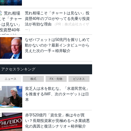
荒れ相場こそ「チャートは見ない」投
資歴40年のプロがやってる先乗り投資
法が有効な理由
（PR：株式会社カイザ
ー）
なぜバフェットは50兆円を握りしめて
動かないのか？最新インタビューから
見えた次の一手＝栫井駿介
アクセスランキング
ニュース
株式
FX・先物
ビジネス
貧乏人は水を飲むな。「水道民営化」
を推進するIMF、次のターゲットは日
本
赤字520億円「資生堂」株は今が買
い？長期投資家が見極めるべき業績悪
化の真因と復活シナリオ＝栫井駿介