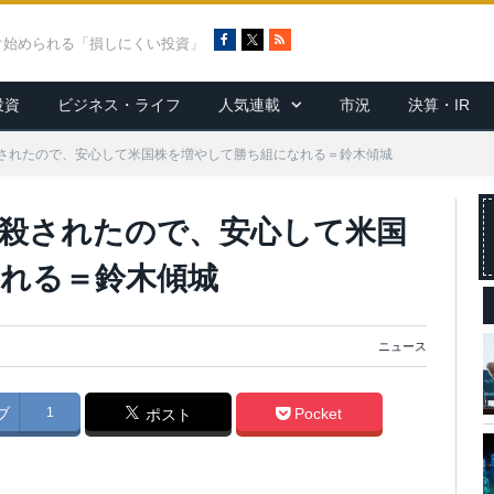
F
X
R
ぐ始められる「損しにくい投資」
a
S
c
S
投資
ビジネス・ライフ
人気連載
市況
決算・IR
e
b
o
されたので、安心して米国株を増やして勝ち組になれる＝鈴木傾城
o
k
殺されたので、安心して米国
れる＝鈴木傾城
ニュース
ブ
1
Pocket
ポスト