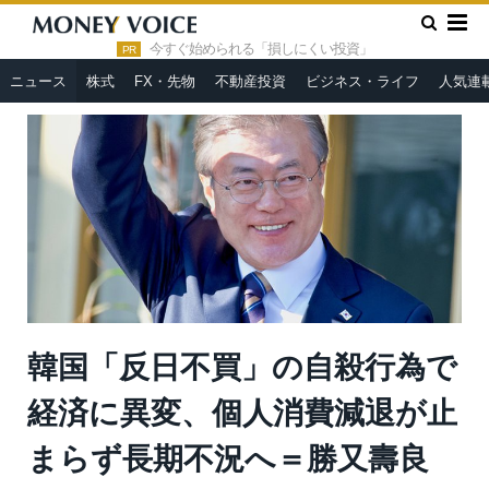
»
»
HOME
ニュース
韓国「反日不買」の自殺行為で経済に異
変、個人消費減退が止まらず長期不況へ＝勝又壽良
今すぐ始められる「損しにくい投資」
PR
ニュース
株式
FX・先物
不動産投資
ビジネス・ライフ
人気連
韓国「反日不買」の自殺行為で
経済に異変、個人消費減退が止
まらず長期不況へ＝勝又壽良