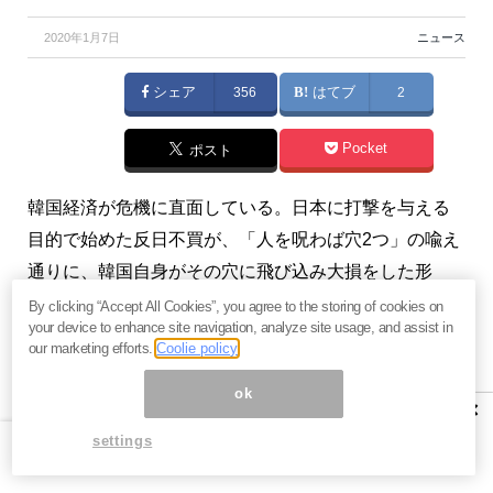
2020年1月7日
ニュース
シェア
356
はてブ
2
Pocket
ポスト
韓国経済が危機に直面している。日本に打撃を与える
目的で始めた反日不買が、「人を呪わば穴2つ」の喩え
通りに、韓国自身がその穴に飛び込み大損をした形
だ。（『
勝又壽良の経済時評
』勝又壽良）
By clicking “Accept All Cookies”, you agree to the storing of cookies on
your device to enhance site navigation, analyze site usage, and assist in
our marketing efforts.
Coolie policy
※本記事は有料メルマガ『
勝又壽良の経済時評
』2019年
1月6日号の一部抜粋です。ご興味をお持ちの方はぜひ
ok
×
この機会に
ご購読
をどうぞ。当月配信済みのバックナ
settings
ンバーもすぐ読めます。