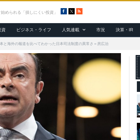
F
X
R
ぐ始められる「損しにくい投資」
a
S
c
S
投資
ビジネス・ライフ
人気連載
市況
決算・IR
e
b
o
日本と海外の報道を比べてわかった日本司法制度の異常さ＝房広治
o
k