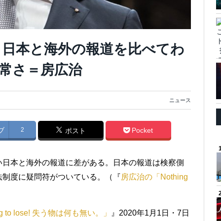
 日本と海外の報道を比べてわ
常さ＝房広治
ニュース
ブ
2
Pocket
ポスト
い日本と海外の報道に差がある。日本の報道は検察側
法制度に疑問符がついている。（『
房広治の「Nothing
g to lose! 失う物は何も無い。」
』2020年1月1日・7日