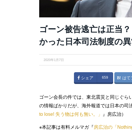
ゴーン被告逃亡は正当？
かった日本司法制度の異
2020年1月7日
シェア
659
はて
ゴーン会長の件では、東北震災と同じぐら
の情報ばかりだが、海外報道では日本の司
to lose! 失う物は何も無い。」
』房広治）
※本記事は有料メルマガ『
房広治の「Nothin