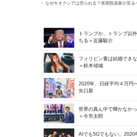
なぜキオクシアは売られる？長期投資家が見る
トランプか、トランプ以
ちる＝近藤駿介
フィリピン妻は結婚できな
＝鈴木傾城
2020年、日経平均４万
矢口新
世界の真ん中で輝かなかっ
＝今市太郎
AIでも5Gでもない。20