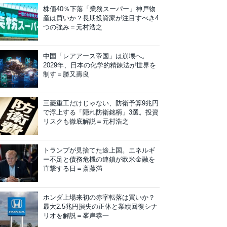
株価40％下落「業務スーパー」神戸物
産は買いか？長期投資家が注目すべき4
つの強み＝元村浩之
中国「レアアース帝国」は崩壊へ。
2029年、日本の化学的精錬法が世界を
制す＝勝又壽良
三菱重工だけじゃない、防衛予算9兆円
で浮上する「隠れ防衛銘柄」3選。投資
リスクも徹底解説＝元村浩之
トランプが見捨てた途上国。エネルギ
ー不足と債務危機の連鎖が欧米金融を
直撃する日＝斎藤満
ホンダ上場来初の赤字転落は買いか？
最大2.5兆円損失の正体と業績回復シナ
リオを解説＝峯岸恭一