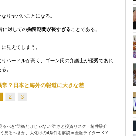
かなりヤバいことになる。
者に対しての
拘留期間が長すぎる
ことである。
うに見えてしまう。
なりハードルが高く、ゴーン氏の弁護士が優秀であれ
ある。
異常？日本と海外の報道に大きな差
2
3
るべき“防衛だけじゃない”強さと投資リスク＝栫井駿介
う見るべきか、大化けの4条件を解説＝金融ライター K.Y