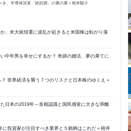
べき、半導体決算「絶好調」の裏の裏＝栫井駿介
外か。米大統領選に波乱が起きると米国株は転がり落
い中年男を幸せにするか？ 奇跡の婚活、夢の果てに
円へ？ 世界経済を襲う７つのリスクと日本株のゆくえ＝
た日本の2019年～首相認識と国民感覚に大きな乖離
20年に投資家が注目すべき業界と５銘柄はこれだ＝栫井