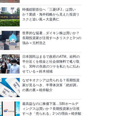
時価総額首位へ「三菱UFJ」は買い
か？業績・海外戦略から見えた投資リ
スクと追い風＝大畠典仁
世界的な猛暑…ダイキン株は買いか？
長期投資家が注視すべきリスクと3つの
強み＝元村浩之
日本国民はまるで政府のATM。給料の
半分近くを税金と社会保険料で毟り取
り、30年の失政のツケを私たちに払わ
せている＝鈴木傾城
なぜキオクシアは売られる？長期投資
家が見るべき、半導体決算「絶好調」
の裏の裏＝栫井駿介
最高益なのに株価下落…SBIホールデ
ィングスは買いか？長期投資家が注視
すべき「売られる」2つの理由＝栫井駿