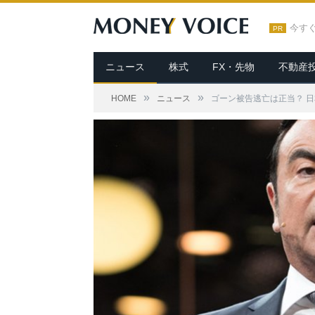
今す
PR
ニュース
株式
FX・先物
不動産
»
»
HOME
ニュース
ゴーン被告逃亡は正当？ 