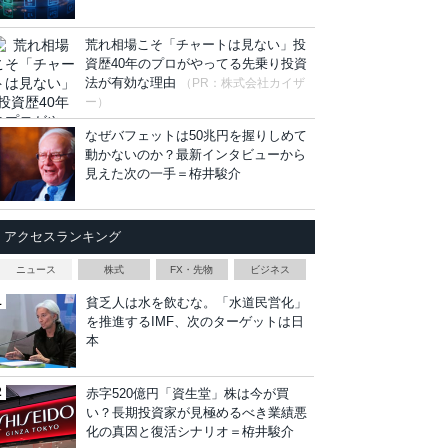
荒れ相場こそ「チャートは見ない」投
資歴40年のプロがやってる先乗り投資
法が有効な理由
（PR：株式会社カイザ
ー）
なぜバフェットは50兆円を握りしめて
動かないのか？最新インタビューから
見えた次の一手＝栫井駿介
アクセスランキング
ニュース
株式
FX・先物
ビジネス
貧乏人は水を飲むな。「水道民営化」
を推進するIMF、次のターゲットは日
本
赤字520億円「資生堂」株は今が買
い？長期投資家が見極めるべき業績悪
化の真因と復活シナリオ＝栫井駿介