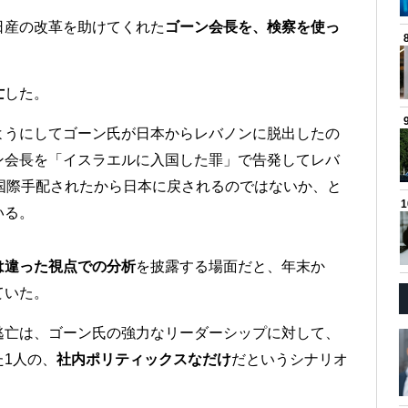
日産の改革を助けてくれた
ゴーン会長を、検察を使っ
亡
した。
ようにしてゴーン氏が日本からレバノンに脱出したの
ン会長を「イスラエルに入国した罪」で告発してレバ
国際手配されたから日本に戻されるのではないか、と
いる。
は違った視点での分析
を披露する場面だと、年末か
ていた。
逃亡は、ゴーン氏の強力なリーダーシップに対して、
1人の、
社内ポリティックスなだけ
だというシナリオ