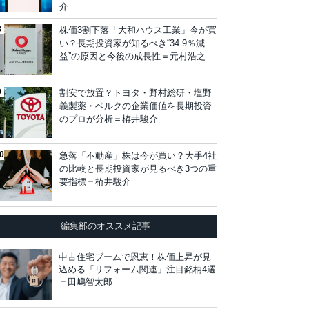
介
株価3割下落「大和ハウス工業」今が買
い？長期投資家が知るべき“34.9％減
益”の原因と今後の成長性＝元村浩之
割安で放置？トヨタ・野村総研・塩野
義製薬・ベルクの企業価値を長期投資
のプロが分析＝栫井駿介
急落「不動産」株は今が買い？大手4社
の比較と長期投資家が見るべき3つの重
要指標＝栫井駿介
編集部のオススメ記事
中古住宅ブームで恩恵！株価上昇が見
込める「リフォーム関連」注目銘柄4選
＝田嶋智太郎