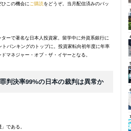
ぜひこの機会に
ご購読
をどうぞ。当月配信済みのバッ
ンターで著名な日本人投資家。留学中に外資系銀行に
ントバンキングのトップに。投資家転向初年度に年率
ンドマネジャー・オブ・ザ・イヤーとなる。
罪判決率99%の日本の裁判は異常か
産
」である。