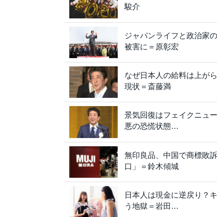
駿介
ジャパンライフと政治家の
被害に＝原彰宏
なぜ日本人の給料は上がら
現状＝斎藤満
景気回復はフェイクニュ
悪の恐慌状態…
無印良品、中国で商標敗
口」＝鈴木傾城
日本人は現金に逆戻り？
う地獄＝岩田…