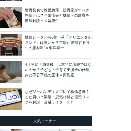
増資発表で株価急落…投資家がすべき
判断とは？企業価値と株価への影響を
徹底解説＝大畠典仁
株価ピークから6割下落「オリエンタル
ランド」は買いか？市場が警戒する“4
つの悪材料”＝峯岸恭一
4月開始「独身税」は本当に増税ではな
いのか？子ども・子育て支援金の仕組
みと不公平感の正体＝原彰宏
なぜジャパンディスプレイ株価急騰？
まだ買い？業績・思惑材料と投資リス
クを解説＝金融ライターK.Y
人気コーナー