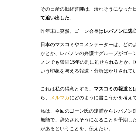
その日産の旧経営陣は、潰れそうになった
て追い出した
。
昨年末に突然、ゴーン会長は
レバノンに逃
日本のマスコミやコメンテーターは、どの
かとか、レバノンの弁護士グループがゴー
ノンでも禁固15年の刑に処せられるとか、
いう印象を与える報道・分析ばかりされて
これは私の得意とする、
マスコミの報道と
ら、
メルマガ
にどのように書こうかを考え
私は、今回のゴーン氏の逮捕からレバノン
無能で、辞めされそうになることを予期した
があるということを、伝えたい。