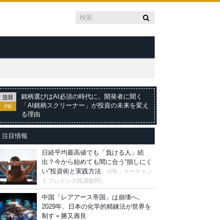
銘柄選びはAI必須の時代に。開発者に聞く
注目
「AI銘柄スクリーナー」が投資の未来を変え
PR
る理由
注目情報
日経平均最高値でも「負ける人」続
出？今から始めても間に合う“損しにく
い”投資術と実践方法
（PR：マーチャン
トブレインズ投資顧問）
中国「レアアース帝国」は崩壊へ。
2029年、日本の化学的精錬法が世界を
制す＝勝又壽良