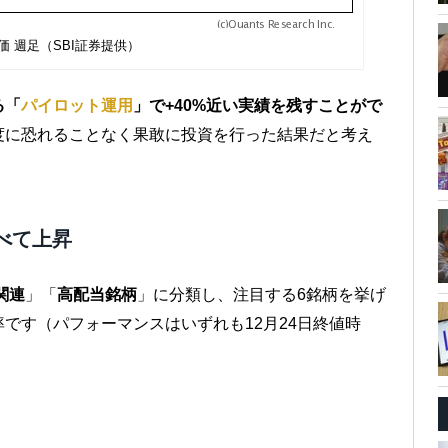
価 週足（SBI証券提供）
る「
パイロット運用
」で+40%近い実績を残すことがで
度に恐れることなく果敢に投資を行った結果だと考え
べて上昇
関連
」「
高配当銘柄
」に分類し、注目する6銘柄を挙げ
です（パフォーマンスはいずれも12月24日終値時