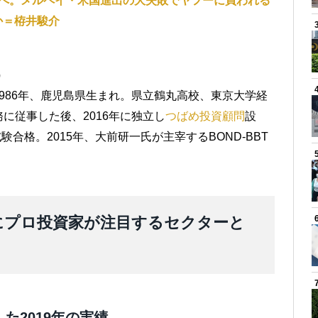
機へ。メルペイ・米国進出の大失敗でヤフーに買われる
か＝栫井駿介
）
986年、鹿児島県生まれ。県立鶴丸高校、東京大学経
に従事した後、2016年に独立し
つばめ投資顧問
設
験合格。2015年、大前研一氏が主宰するBOND-BBT
年にプロ投資家が注目するセクターと
た2019年の実績