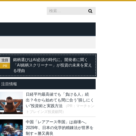
銘柄選びはAI必須の時代に。開発者に聞く
注目
「AI銘柄スクリーナー」が投資の未来を変え
PR
る理由
注目情報
日経平均最高値でも「負ける人」続
出？今から始めても間に合う“損しにく
い”投資術と実践方法
（PR：マーチャン
トブレインズ投資顧問）
中国「レアアース帝国」は崩壊へ。
2029年、日本の化学的精錬法が世界を
制す＝勝又壽良