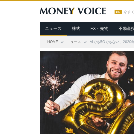
今す
PR
ニュース
株式
FX・先物
不動産
»
»
HOME
ニュース
AIでも5Gでもない。20