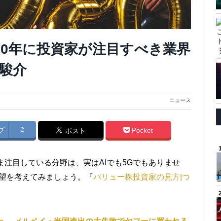
020年に投資家が注目すべき業界
駿介
ニュース
ブ
2
Pocket
ポスト
ま注目している分野は、実はAIでも5Gでもありませ
の展望を考えてみましょう。『
バリュー株投資家の見方|つ