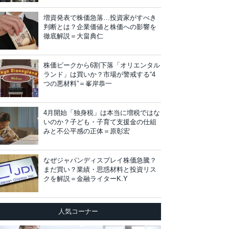
増資発表で株価急落…投資家がすべき
判断とは？企業価値と株価への影響を
徹底解説＝大畠典仁
株価ピークから6割下落「オリエンタル
ランド」は買いか？市場が警戒する“4
つの悪材料”＝峯岸恭一
4月開始「独身税」は本当に増税ではな
いのか？子ども・子育て支援金の仕組
みと不公平感の正体＝原彰宏
なぜジャパンディスプレイ株価急騰？
まだ買い？業績・思惑材料と投資リス
クを解説＝金融ライターK.Y
人気コーナー