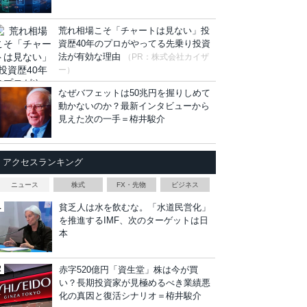
荒れ相場こそ「チャートは見ない」投
資歴40年のプロがやってる先乗り投資
法が有効な理由
（PR：株式会社カイザ
ー）
なぜバフェットは50兆円を握りしめて
動かないのか？最新インタビューから
見えた次の一手＝栫井駿介
アクセスランキング
ニュース
株式
FX・先物
ビジネス
貧乏人は水を飲むな。「水道民営化」
を推進するIMF、次のターゲットは日
本
赤字520億円「資生堂」株は今が買
い？長期投資家が見極めるべき業績悪
化の真因と復活シナリオ＝栫井駿介