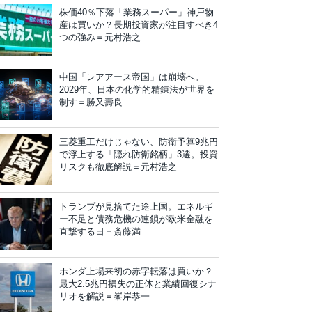
株価40％下落「業務スーパー」神戸物
産は買いか？長期投資家が注目すべき4
つの強み＝元村浩之
中国「レアアース帝国」は崩壊へ。
2029年、日本の化学的精錬法が世界を
制す＝勝又壽良
三菱重工だけじゃない、防衛予算9兆円
で浮上する「隠れ防衛銘柄」3選。投資
リスクも徹底解説＝元村浩之
トランプが見捨てた途上国。エネルギ
ー不足と債務危機の連鎖が欧米金融を
直撃する日＝斎藤満
ホンダ上場来初の赤字転落は買いか？
最大2.5兆円損失の正体と業績回復シナ
リオを解説＝峯岸恭一