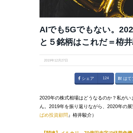
AIでも5Gでもない。2
と５銘柄はこれだ＝栫井
2019年12月27日
シェア
124
はて
2020年の株式相場はどうなるのか？私がい
ん。2019年を振り返りながら、2020年
ばめ投資顧問
』栫井駿介）