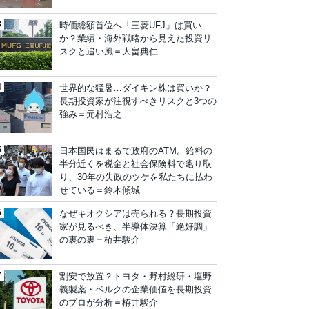
時価総額首位へ「三菱UFJ」は買い
か？業績・海外戦略から見えた投資リ
スクと追い風＝大畠典仁
世界的な猛暑…ダイキン株は買いか？
長期投資家が注視すべきリスクと3つの
強み＝元村浩之
日本国民はまるで政府のATM。給料の
半分近くを税金と社会保険料で毟り取
り、30年の失政のツケを私たちに払わ
せている＝鈴木傾城
なぜキオクシアは売られる？長期投資
家が見るべき、半導体決算「絶好調」
の裏の裏＝栫井駿介
割安で放置？トヨタ・野村総研・塩野
義製薬・ベルクの企業価値を長期投資
のプロが分析＝栫井駿介