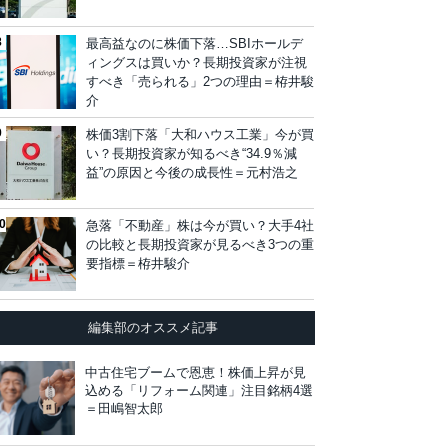
最高益なのに株価下落…SBIホールデ
ィングスは買いか？長期投資家が注視
すべき「売られる」2つの理由＝栫井駿
介
株価3割下落「大和ハウス工業」今が買
い？長期投資家が知るべき“34.9％減
益”の原因と今後の成長性＝元村浩之
急落「不動産」株は今が買い？大手4社
の比較と長期投資家が見るべき3つの重
要指標＝栫井駿介
編集部のオススメ記事
中古住宅ブームで恩恵！株価上昇が見
込める「リフォーム関連」注目銘柄4選
＝田嶋智太郎