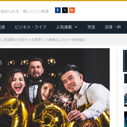
F
X
R
ぐ始められる「損しにくい投資」
a
S
c
S
投資
ビジネス・ライフ
人気連載
市況
決算・IR
e
b
o
20年に投資家が注目すべき業界と５銘柄はこれだ＝栫井駿介
o
k