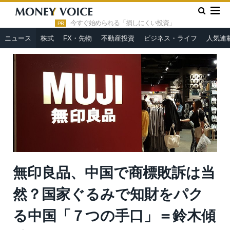
»
»
HOME
ニュース
無印良品、中国で商標敗訴は当然？国家ぐ
るみで知財をパクる中国「７つの手口」＝鈴木傾城
今すぐ始められる「損しにくい投資」
PR
ニュース
株式
FX・先物
不動産投資
ビジネス・ライフ
人気連
無印良品、中国で商標敗訴は当
然？国家ぐるみで知財をパク
る中国「７つの手口」＝鈴木傾