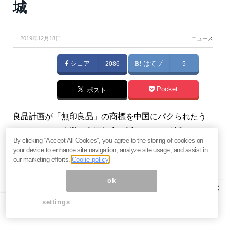
城
2019年12月18日
ニュース
シェア
2086
はてブ
5
Pocket
ポスト
良品計画が「無印良品」の商標を中国にパクられたう
えに、パクリ企業に商標侵害で訴えられ、敗訴すると
By clicking “Accept All Cookies”, you agree to the storing of cookies on
いう事態になった。これが中国の知財を盗む手口だ。
your device to enhance site navigation, analyze site usage, and assist in
（『
鈴木傾城の「ダークネス」メルマガ編
』）
our marketing efforts.
Coolie policy
ok
×
【関連】偽装結婚が増加中。日本人が知らない中国人
settings
女性の恐ろしさと潔い手口＝鈴木傾城