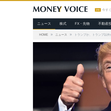
今す
PR
ニュース
株式
FX・先物
不動産
»
»
HOME
ニュース
トランプか、トランプ以外