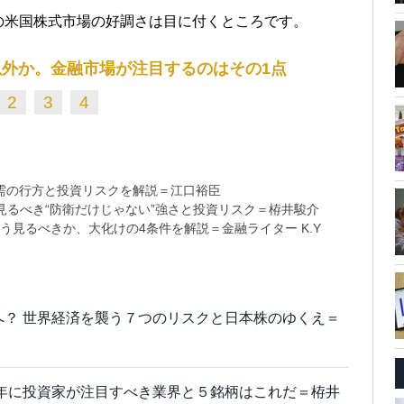
の米国株式市場の好調さは目に付くところです。
外か。金融市場が注目するのはその1点
2
3
4
需の行方と投資リスクを解説＝江口裕臣
るべき“防衛だけじゃない”強さと投資リスク＝栫井駿介
う見るべきか、大化けの4条件を解説＝金融ライター K.Y
円へ？ 世界経済を襲う７つのリスクと日本株のゆくえ＝
20年に投資家が注目すべき業界と５銘柄はこれだ＝栫井