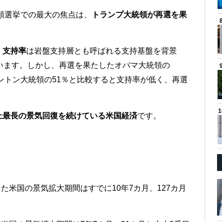
統領選挙での最大の焦点は、
トランプ大統領が再選を果
、
支持率
は岩盤支持層とも呼ばれる支持基盤を背景
います。しかし、再選を果たしたオバマ大統領の
リントン大統領の51％と比較すると支持率が低く、再選
上最長の景気回復を続けている米国経済
です。
った米国の景気拡大期間はすでに10年7カ月、127カ月