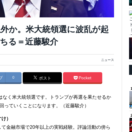
外か。米大統領選に波乱が起
ちる＝近藤駿介
ニュース
ブ
0
Pocket
ポスト
ではなく米大統領選です。トランプが再選を果たせるか
に回っていくことになります。（近藤駿介）
すけ）
て金融市場で20年以上の実戦経験。評論活動の傍ら