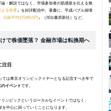
評論・解説ではなく、市場参加者の肌感覚を伝える無
見える世界
』を好評配信中。著書に、平成バブル崩壊
日、日経平均3万8915円
』（河出書房新社）など。
けで株価墜落？ 金融市場は転換期へ
に注目
とっては東京オリンピックイヤーとなる記念すべき年で
大のイベント
です。
オリンピックというローカルなイベントではなく、
選挙を中心に回っていくことになります。