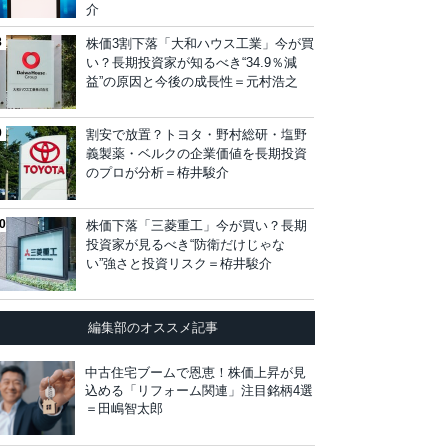
介
株価3割下落「大和ハウス工業」今が買
い？長期投資家が知るべき“34.9％減
益”の原因と今後の成長性＝元村浩之
割安で放置？トヨタ・野村総研・塩野
義製薬・ベルクの企業価値を長期投資
のプロが分析＝栫井駿介
株価下落「三菱重工」今が買い？長期
投資家が見るべき“防衛だけじゃな
い”強さと投資リスク＝栫井駿介
編集部のオススメ記事
中古住宅ブームで恩恵！株価上昇が見
込める「リフォーム関連」注目銘柄4選
＝田嶋智太郎