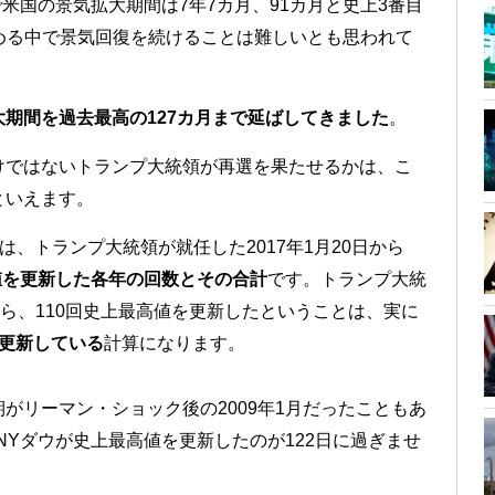
で米国の景気拡大期間は7年7カ月、91カ月と史上3番目
める中で景気回復を続けることは難しいとも思われて
期間を過去最高の127カ月まで延ばしてきました
。
けではないトランプ大統領が再選を果たせるかは、こ
といえます。
れは、トランプ大統領が就任した2017年1月20日から
値を更新した各年の回数とその合計
です。トランプ大統
から、110回史上最高値を更新したということは、実に
を更新している
計算になります。
がリーマン・ショック後の2009年1月だったこともあ
でNYダウが史上最高値を更新したのが122日に過ぎませ