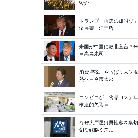
駿介
トランプ「再選の雄叫び」を
済展望＝江守哲
米国が中国に敗北宣言？米
＝高島康司
消費増税、やっぱり大失敗
熱へ＝今市太郎
コンビニが「食品ロス」年
構造的欠陥＝…
なぜ大戸屋は男性客を裏
刻な戦略ミス…