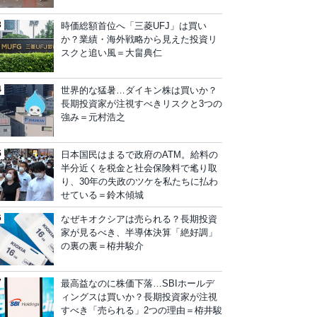
時価総額首位へ「三菱UFJ」は買い
か？業績・海外戦略から見えた投資リ
スクと追い風＝大畠典仁
世界的な猛暑…ダイキン株は買いか？
長期投資家が注視すべきリスクと3つの
強み＝元村浩之
日本国民はまるで政府のATM。給料の
半分近くを税金と社会保険料で毟り取
り、30年の失政のツケを私たちに払わ
せている＝鈴木傾城
なぜキオクシアは売られる？長期投資
家が見るべき、半導体決算「絶好調」
の裏の裏＝栫井駿介
最高益なのに株価下落…SBIホールデ
ィングスは買いか？長期投資家が注視
すべき「売られる」2つの理由＝栫井駿