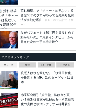
荒れ相場こそ「チャートは見ない」投
資歴40年のプロがやってる先乗り投資
法が有効な理由
（PR：株式会社カイザ
ー）
なぜバフェットは50兆円を握りしめて
動かないのか？最新インタビューから
見えた次の一手＝栫井駿介
アクセスランキング
ニュース
株式
FX・先物
ビジネス
貧乏人は水を飲むな。「水道民営化」
を推進するIMF、次のターゲットは日
本
赤字520億円「資生堂」株は今が買
い？長期投資家が見極めるべき業績悪
化の真因と復活シナリオ＝栫井駿介