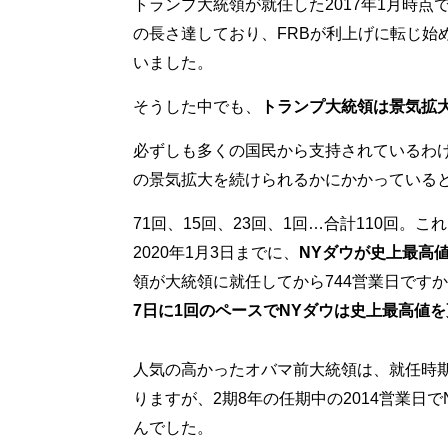
トランプ大統領が就任した2017年1月時点
の長さ達しており、FRBが利上げに転じ始
いました。
そうした中でも、
トランプ大統領は景気拡大
必ずしも多くの国民から支持されているわ
の景気拡大を続けられるかにかかっている
71回、15回、23回、1回…合計110回。こ
2020年1月3日までに、
NYダウが史上最高
領が大統領に就任してから744営業日です
7日に1回のペースでNYダウは史上最高値
人気の高かったオバマ前大統領は、就任時期
りますが、2期8年の任期中の2014営業日
んでした。