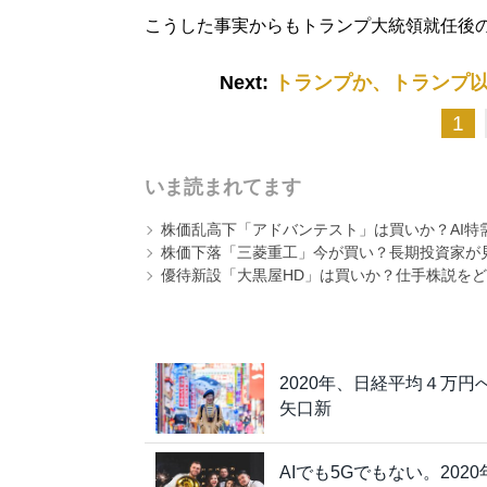
こうした事実からもトランプ大統領就任後
Next:
トランプか、トランプ以
1
いま読まれてます
株価乱高下「アドバンテスト」は買いか？AI特
株価下落「三菱重工」今が買い？長期投資家が見
優待新設「大黒屋HD」は買いか？仕手株説をど
2020年、日経平均４万
矢口新
AIでも5Gでもない。20