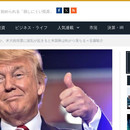
F
X
R
ぐ始められる「損しにくい投資」
a
S
c
S
投資
ビジネス・ライフ
人気連載
市況
決算・IR
e
b
o
か。米大統領選に波乱が起きると米国株は転がり落ちる＝近藤駿介
o
k