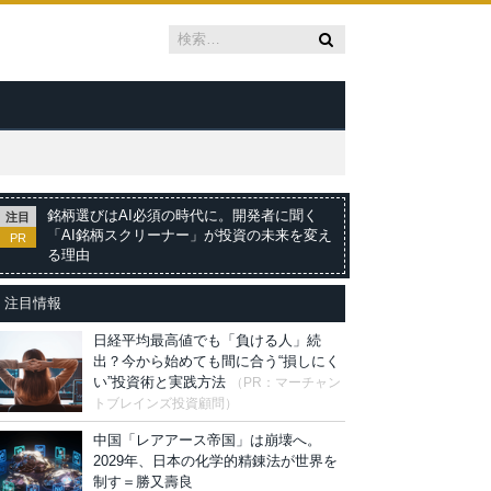
銘柄選びはAI必須の時代に。開発者に聞く
注目
「AI銘柄スクリーナー」が投資の未来を変え
PR
る理由
注目情報
日経平均最高値でも「負ける人」続
出？今から始めても間に合う“損しにく
い”投資術と実践方法
（PR：マーチャン
トブレインズ投資顧問）
中国「レアアース帝国」は崩壊へ。
2029年、日本の化学的精錬法が世界を
制す＝勝又壽良