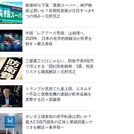
株価40％下落「業務スーパー」神戸物
産は買いか？長期投資家が注目すべき4
つの強み＝元村浩之
中国「レアアース帝国」は崩壊へ。
2029年、日本の化学的精錬法が世界を
制す＝勝又壽良
三菱重工だけじゃない、防衛予算9兆円
で浮上する「隠れ防衛銘柄」3選。投資
リスクも徹底解説＝元村浩之
トランプが見捨てた途上国。エネルギ
ー不足と債務危機の連鎖が欧米金融を
直撃する日＝斎藤満
ホンダ上場来初の赤字転落は買いか？
最大2.5兆円損失の正体と業績回復シナ
リオを解説＝峯岸恭一