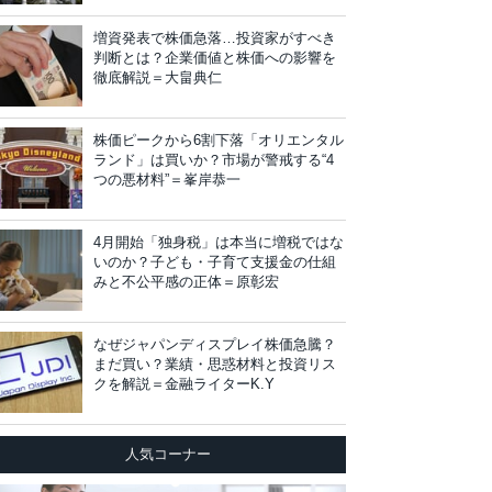
増資発表で株価急落…投資家がすべき
判断とは？企業価値と株価への影響を
徹底解説＝大畠典仁
株価ピークから6割下落「オリエンタル
ランド」は買いか？市場が警戒する“4
つの悪材料”＝峯岸恭一
4月開始「独身税」は本当に増税ではな
いのか？子ども・子育て支援金の仕組
みと不公平感の正体＝原彰宏
なぜジャパンディスプレイ株価急騰？
まだ買い？業績・思惑材料と投資リス
クを解説＝金融ライターK.Y
人気コーナー