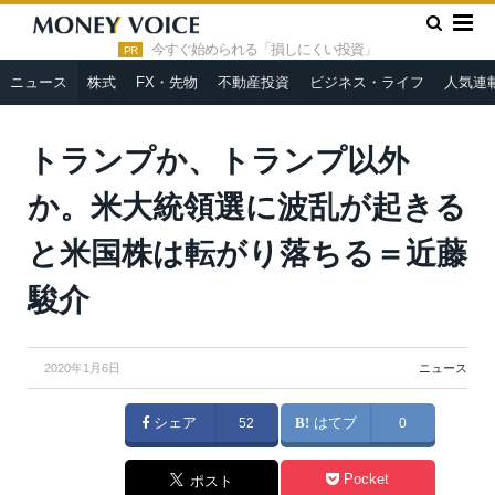
»
»
HOME
ニュース
トランプか、トランプ以外か。米大統領選
に波乱が起きると米国株は転がり落ちる＝近藤駿介
今すぐ始められる「損しにくい投資」
PR
ニュース
株式
FX・先物
不動産投資
ビジネス・ライフ
人気連
トランプか、トランプ以外
か。米大統領選に波乱が起きる
と米国株は転がり落ちる＝近藤
駿介
2020年1月6日
ニュース
シェア
52
はてブ
0
Pocket
ポスト