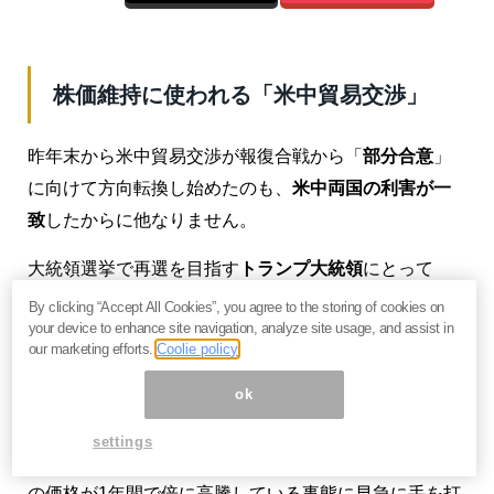
株価維持に使われる「米中貿易交渉」
昨年末から米中貿易交渉が報復合戦から「
部分合意
」
に向けて方向転換し始めたのも、
米中両国の利害が一
致
したからに他なりません。
大統領選挙で再選を目指す
トランプ大統領
にとって
は、FRBの利下げ期待が剥げ落ちる中で
米国株式市場
By clicking “Accept All Cookies”, you agree to the storing of cookies on
your device to enhance site navigation, analyze site usage, and assist in
の強気トレンドを維持するため
に「米中貿易交渉部分
our marketing efforts.
Coolie policy
合意」の必要性が強まって来ていました。
ok
中国
側にも旧正月である春節（2020年は1月25日）を
settings
控えて、豚コレラの影響もあり国民食といわれる豚肉
の価格が1年間で倍に高騰している事態に早急に手を打