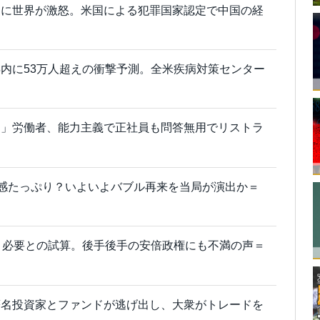
国に世界が激怒。米国による犯罪国家認定で中国の経
内に53万人超えの衝撃予測。全米疾病対策センター
て」労働者、能力主義で正社員も問答無用でリストラ
セ感たっぷり？いよいよバブル再来を当局が演出か＝
月必要との試算。後手後手の安倍政権にも不満の声＝
著名投資家とファンドが逃げ出し、大衆がトレードを