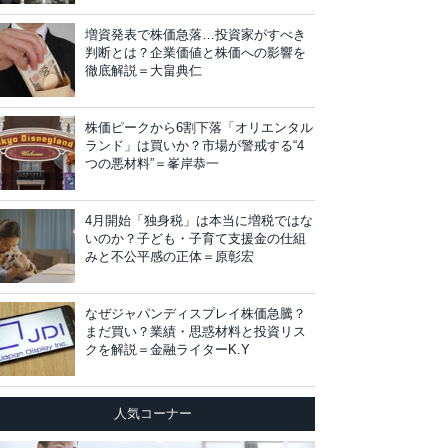
増資発表で株価急落…投資家がすべき
判断とは？企業価値と株価への影響を
徹底解説＝大畠典仁
株価ピークから6割下落「オリエンタル
ランド」は買いか？市場が警戒する“4
つの悪材料”＝峯岸恭一
4月開始「独身税」は本当に増税ではな
いのか？子ども・子育て支援金の仕組
みと不公平感の正体＝原彰宏
なぜジャパンディスプレイ株価急騰？
まだ買い？業績・思惑材料と投資リス
クを解説＝金融ライターK.Y
人気コーナー