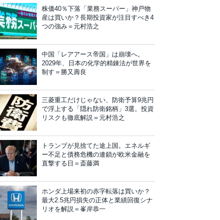
株価40％下落「業務スーパー」神戸物
産は買いか？長期投資家が注目すべき4
つの強み＝元村浩之
中国「レアアース帝国」は崩壊へ。
2029年、日本の化学的精錬法が世界を
制す＝勝又壽良
三菱重工だけじゃない、防衛予算9兆円
で浮上する「隠れ防衛銘柄」3選。投資
リスクも徹底解説＝元村浩之
トランプが見捨てた途上国。エネルギ
ー不足と債務危機の連鎖が欧米金融を
直撃する日＝斎藤満
ホンダ上場来初の赤字転落は買いか？
最大2.5兆円損失の正体と業績回復シナ
リオを解説＝峯岸恭一