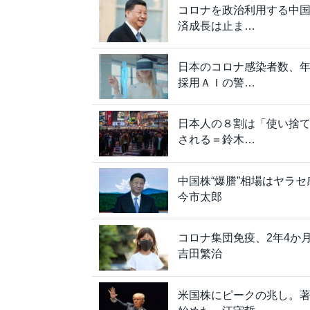
コロナを政治利用する中
済成長は止ま…
日本のコロナ感染者数、年
採用ＡＩの警…
日本人の８割は「使い捨
される＝鈴木…
中国株“爆謄”相場はヤラ
今市太郎
コロナ集団免疫、2年4か
吉田繁治
米国株にピークの兆し。