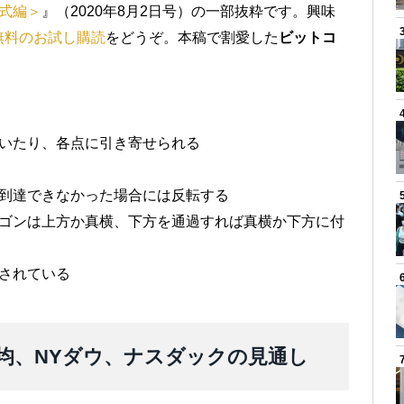
式編＞
』（2020年8月2日号）の一部抜粋です。興味
無料のお試し購読
をどうぞ。本稿で割愛した
ビットコ
動いたり、各点に引き寄せられる
に到達できなかった場合には反転する
タゴンは上方か真横、下方を通過すれば真横か下方に付
されている
均、NYダウ、ナスダックの見通し