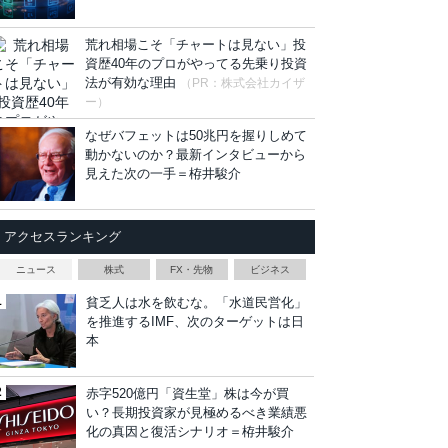
荒れ相場こそ「チャートは見ない」投
資歴40年のプロがやってる先乗り投資
法が有効な理由
（PR：株式会社カイザ
ー）
なぜバフェットは50兆円を握りしめて
動かないのか？最新インタビューから
見えた次の一手＝栫井駿介
アクセスランキング
ニュース
株式
FX・先物
ビジネス
貧乏人は水を飲むな。「水道民営化」
を推進するIMF、次のターゲットは日
本
赤字520億円「資生堂」株は今が買
い？長期投資家が見極めるべき業績悪
化の真因と復活シナリオ＝栫井駿介