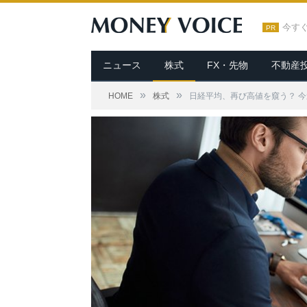
今す
PR
ニュース
株式
FX・先物
不動産
»
»
HOME
株式
日経平均、再び高値を窺う？ 