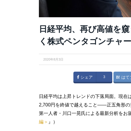
日経平均、再び高値を窺
く株式ペンタゴンチャー
2020年8月3日
シェア
3
はて
日経平均は上昇トレンドの下落局面。現在
2,700円を終値で越えること――正五角
第一人者・川口一晃氏による最新分析をお
編＞
』）