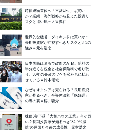
時価総額首位へ「三菱UFJ」は買い
か？業績・海外戦略から見えた投資リ
スクと追い風＝大畠典仁
世界的な猛暑…ダイキン株は買いか？
長期投資家が注視すべきリスクと3つの
強み＝元村浩之
日本国民はまるで政府のATM。給料の
半分近くを税金と社会保険料で毟り取
り、30年の失政のツケを私たちに払わ
せている＝鈴木傾城
なぜキオクシアは売られる？長期投資
家が見るべき、半導体決算「絶好調」
の裏の裏＝栫井駿介
株価3割下落「大和ハウス工業」今が買
い？長期投資家が知るべき“34.9％減
益”の原因と今後の成長性＝元村浩之