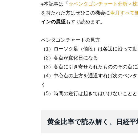
※本記事は『
☆ペンタゴンチャート分析＜株
を持たれた方はぜひこの機会に
今月すべて
インの展望
もすぐ読めます。
ペンタゴンチャートの見方
（1）ローソク足（値段）は各辺に沿って
（2）各点が変化日になる
（3）各点に引き寄せられたもののその点
（4）中心点の上方を通過すれば次のペン
く
（5）時間の逆行は起きてはいけないことと
黄金比率で読み解く、日経平