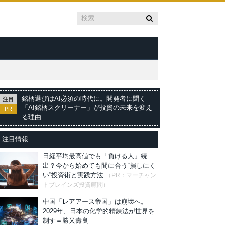
銘柄選びはAI必須の時代に。開発者に聞く
注目
「AI銘柄スクリーナー」が投資の未来を変え
PR
る理由
注目情報
日経平均最高値でも「負ける人」続
出？今から始めても間に合う“損しにく
い”投資術と実践方法
（PR：マーチャン
トブレインズ投資顧問）
中国「レアアース帝国」は崩壊へ。
2029年、日本の化学的精錬法が世界を
制す＝勝又壽良