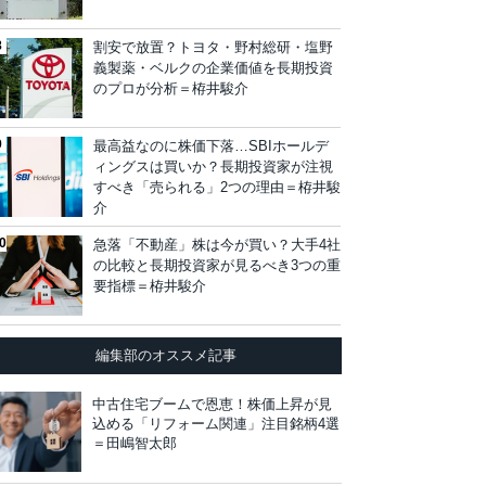
割安で放置？トヨタ・野村総研・塩野
義製薬・ベルクの企業価値を長期投資
のプロが分析＝栫井駿介
最高益なのに株価下落…SBIホールデ
ィングスは買いか？長期投資家が注視
すべき「売られる」2つの理由＝栫井駿
介
急落「不動産」株は今が買い？大手4社
の比較と長期投資家が見るべき3つの重
要指標＝栫井駿介
編集部のオススメ記事
中古住宅ブームで恩恵！株価上昇が見
込める「リフォーム関連」注目銘柄4選
＝田嶋智太郎