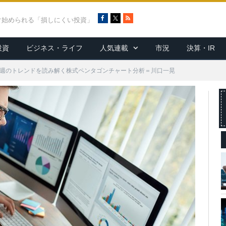
F
X
R
ぐ始められる「損しにくい投資」
a
S
c
S
投資
ビジネス・ライフ
人気連載
市況
決算・IR
e
b
o
今週のトレンドを読み解く株式ペンタゴンチャート分析＝川口一晃
o
k