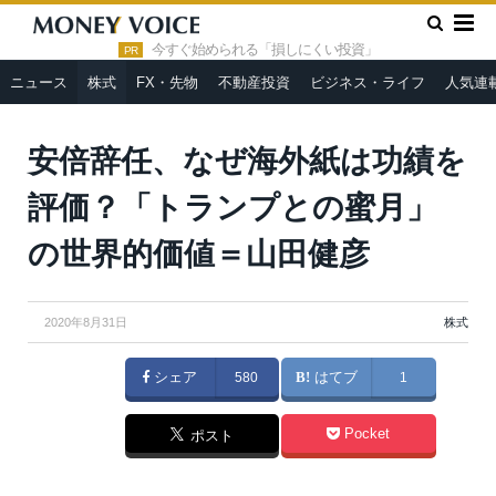
»
»
HOME
株式
安倍辞任、なぜ海外紙は功績を評価？「トラン
プとの蜜月」の世界的価値＝山田健彦
今すぐ始められる「損しにくい投資」
PR
ニュース
株式
FX・先物
不動産投資
ビジネス・ライフ
人気連
安倍辞任、なぜ海外紙は功績を
評価？「トランプとの蜜月」
の世界的価値＝山田健彦
2020年8月31日
株式
シェア
580
はてブ
1
Pocket
ポスト