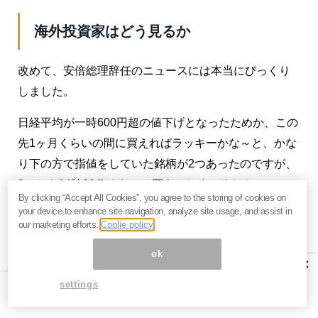
海外投資家はどう見るか
改めて、安倍総理辞任のニュースには本当にびっくり
しました。
日経平均が一時600円超の値下げとなったためか、この
先1ヶ月くらいの間に買えればラッキーかな～と、かな
り下の方で指値をしていた銘柄が2つあったのですが、
2つとも14時20分くらいに買えてしまいました。
By clicking “Accept All Cookies”, you agree to the storing of cookies on
your device to enhance site navigation, analyze site usage, and assist in
しかもその後、株価が急速に戻したため、終値ベース
our marketing efforts.
Coolie policy
では5パーセント近くの含み益となってしまいました。
ok
×
settings