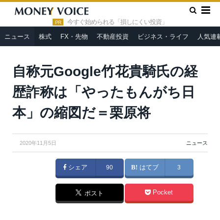
»
»
HOME
ニュース
自称元Google竹花貴騎氏の経歴詐称は
「やったもんがち日本」の縮図だ＝栗原将
今すぐ始められる「損しにくい投資」
PR
ニュース
株式
FX・先物
不動産投資
ビジネス・ライフ
人気連
自称元Google竹花貴騎氏の経
歴詐称は「やったもんがち日
本」の縮図だ＝栗原将
2020年11月5日
ニュース
シェア
90
はてブ
3
Pocket
ポスト