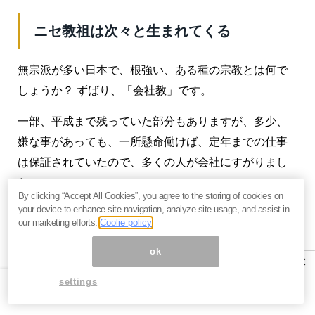
ニセ教祖は次々と生まれてくる
無宗派が多い日本で、根強い、ある種の宗教とは何で
しょうか？ ずばり、「会社教」です。
一部、平成まで残っていた部分もありますが、多少、
嫌な事があっても、一所懸命働けば、定年までの仕事
は保証されていたので、多くの人が会社にすがりまし
た。
By clicking “Accept All Cookies”, you agree to the storing of cookies on
your device to enhance site navigation, analyze site usage, and assist in
ところが、もはや会社が自分の一生まで面倒みてくれ
our marketing efforts.
Coolie policy
ることはムリなのが、明確になってきました。
ok
×
もう会社にはすがれないとなると、他に何があるでし
settings
ょうか。