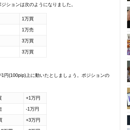
ポジションは次のようになりました。
1万買
1万売
3万買
3万買
円(100pip)上に動いたとしましょう。ポジションの
買
+1万円
売
-1万円
買
+3万円