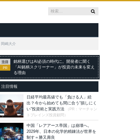
＝岡嶋大介
銘柄選びはAI必須の時代に。開発者に聞く
注目
「AI銘柄スクリーナー」が投資の未来を変え
PR
る理由
注目情報
日経平均最高値でも「負ける人」続
出？今から始めても間に合う“損しにく
い”投資術と実践方法
（PR：マーチャン
トブレインズ投資顧問）
中国「レアアース帝国」は崩壊へ。
2029年、日本の化学的精錬法が世界を
制す＝勝又壽良