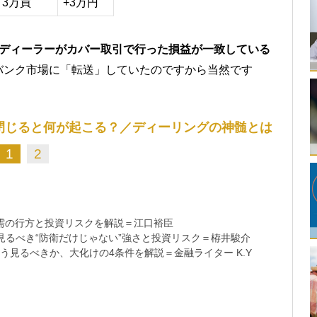
 3万買
+3万円
、ディーラーがカバー取引で行った損益が一致している
バンク市場に「転送」していたのですから当然です
閉じると何が起こる？／ディーリングの神髄とは
1
2
需の行方と投資リスクを解説＝江口裕臣
るべき“防衛だけじゃない”強さと投資リスク＝栫井駿介
う見るべきか、大化けの4条件を解説＝金融ライター K.Y