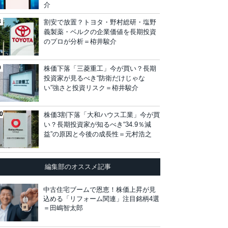
介
割安で放置？トヨタ・野村総研・塩野
義製薬・ベルクの企業価値を長期投資
のプロが分析＝栫井駿介
株価下落「三菱重工」今が買い？長期
投資家が見るべき“防衛だけじゃな
い”強さと投資リスク＝栫井駿介
株価3割下落「大和ハウス工業」今が買
い？長期投資家が知るべき“34.9％減
益”の原因と今後の成長性＝元村浩之
編集部のオススメ記事
中古住宅ブームで恩恵！株価上昇が見
込める「リフォーム関連」注目銘柄4選
＝田嶋智太郎