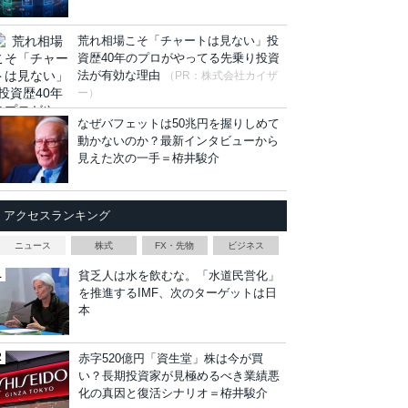
荒れ相場こそ「チャートは見ない」投
資歴40年のプロがやってる先乗り投資
法が有効な理由
（PR：株式会社カイザ
ー）
なぜバフェットは50兆円を握りしめて
動かないのか？最新インタビューから
見えた次の一手＝栫井駿介
アクセスランキング
ニュース
株式
FX・先物
ビジネス
貧乏人は水を飲むな。「水道民営化」
を推進するIMF、次のターゲットは日
本
赤字520億円「資生堂」株は今が買
い？長期投資家が見極めるべき業績悪
化の真因と復活シナリオ＝栫井駿介