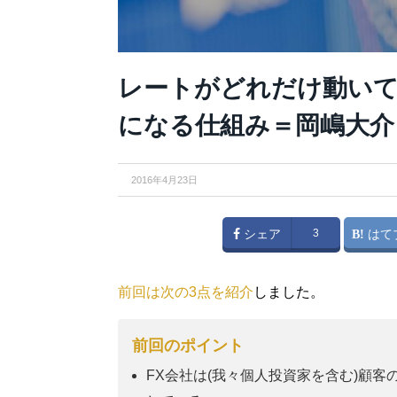
レートがどれだけ動いて
になる仕組み＝岡嶋大介
2016年4月23日
シェア
3
はて
前回は次の3点を紹介
しました。
前回のポイント
FX会社は(我々個人投資家を含む)顧客