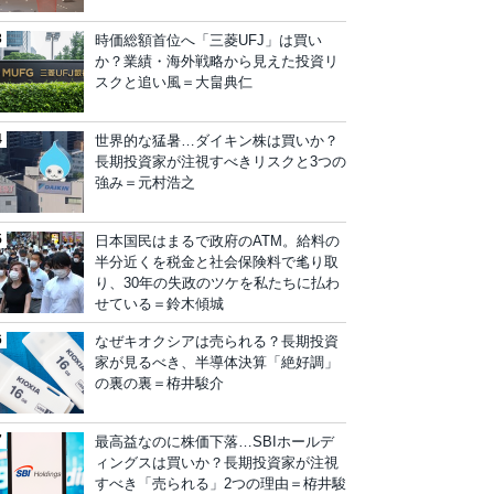
時価総額首位へ「三菱UFJ」は買い
か？業績・海外戦略から見えた投資リ
スクと追い風＝大畠典仁
世界的な猛暑…ダイキン株は買いか？
長期投資家が注視すべきリスクと3つの
強み＝元村浩之
日本国民はまるで政府のATM。給料の
半分近くを税金と社会保険料で毟り取
り、30年の失政のツケを私たちに払わ
せている＝鈴木傾城
なぜキオクシアは売られる？長期投資
家が見るべき、半導体決算「絶好調」
の裏の裏＝栫井駿介
最高益なのに株価下落…SBIホールデ
ィングスは買いか？長期投資家が注視
すべき「売られる」2つの理由＝栫井駿