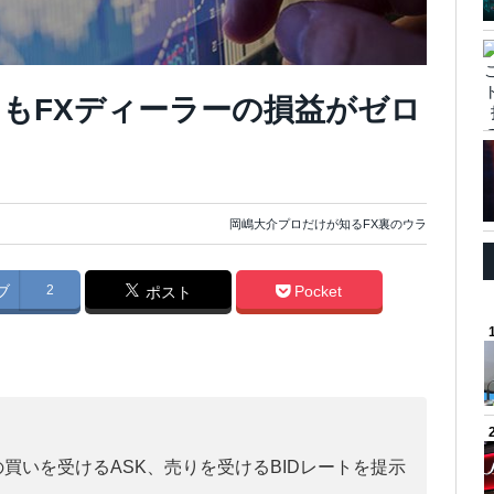
もFXディーラーの損益がゼロ
岡嶋大介プロだけが知るFX裏のウラ
ブ
2
Pocket
ポスト
の買いを受けるASK、売りを受けるBIDレートを提示