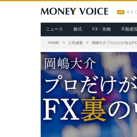
今す
PR
ニュース
株式
FX・先物
不動産
»
»
HOME
人気連載
岡嶋大介プロだけが知るF