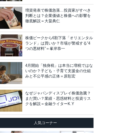
増資発表で株価急落…投資家がすべき
判断とは？企業価値と株価への影響を
徹底解説＝大畠典仁
株価ピークから6割下落「オリエンタル
ランド」は買いか？市場が警戒する“4
つの悪材料”＝峯岸恭一
4月開始「独身税」は本当に増税ではな
いのか？子ども・子育て支援金の仕組
みと不公平感の正体＝原彰宏
なぜジャパンディスプレイ株価急騰？
まだ買い？業績・思惑材料と投資リス
クを解説＝金融ライターK.Y
人気コーナー