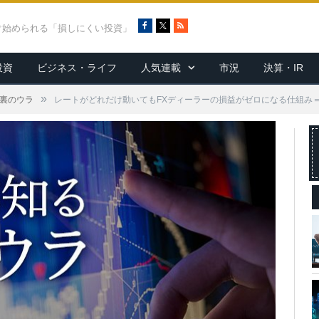
F
X
R
ぐ始められる「損しにくい投資」
a
S
c
S
投資
ビジネス・ライフ
人気連載
市況
決算・IR
e
b
o
»
X裏のウラ
レートがどれだけ動いてもFXディーラーの損益がゼロになる仕組み
o
k