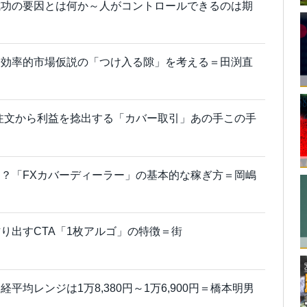
成功の要因とは何か～人がコントロールできるのは期
～効率的市場仮説の「つけ入る隙」を考える＝田渕直
注文から利益を捻出する「カバー取引」あの手この手
？「FXカバーディーラー」の基本的な稼ぎ方＝岡嶋
り出すCTA「1枚アルゴ」の特徴＝街
平均レンジは1万8,380円～1万6,900円＝橋本明男