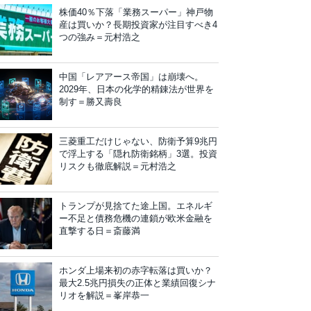
株価40％下落「業務スーパー」神戸物
産は買いか？長期投資家が注目すべき4
つの強み＝元村浩之
中国「レアアース帝国」は崩壊へ。
2029年、日本の化学的精錬法が世界を
制す＝勝又壽良
三菱重工だけじゃない、防衛予算9兆円
で浮上する「隠れ防衛銘柄」3選。投資
リスクも徹底解説＝元村浩之
トランプが見捨てた途上国。エネルギ
ー不足と債務危機の連鎖が欧米金融を
直撃する日＝斎藤満
ホンダ上場来初の赤字転落は買いか？
最大2.5兆円損失の正体と業績回復シナ
リオを解説＝峯岸恭一