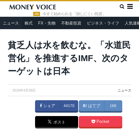
»
»
HOME
ニュース
貧乏人は水を飲むな。「水道民営化」を推
進するIMF、次のターゲットは日本
今すぐ始められる「損しにくい投資」
PR
ニュース
株式
FX・先物
不動産投資
ビジネス・ライフ
人気連
貧乏人は水を飲むな。「水道民
営化」を推進するIMF、次のタ
ーゲットは日本
2016年4月28日
ニュース
シェア
44170
はてブ
166
Pocket
ポスト