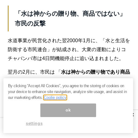
「水は神からの贈り物、商品ではない」
市民の反撃
水道事業が民営化された翌2000年1月に、「水と生活を
防衛する市民連合」が結成され、大衆の運動によりコ
チャバンバ市は4日間機能停止に追い込まれました。
翌月の2月に、市民は 「
水は神からの贈り物であり商品
ではない
」というスロガーンを掲げ平和的デモを行
By clicking “Accept All Cookies”, you agree to the storing of cookies on
い、それに賛同した何百万人もの国民がコチャバンバ
your device to enhance site navigation, analyze site usage, and assist in
our marketing efforts.
Coolie policy
市を行進しました。それは、ますます大きなうねりと
なるばかりだったので、とうとうボリビア政府は水道
ok
×
料金の値下げを約束したのです。
settings
しかし、ボリビア政府は水道料金の値下げの約束を守