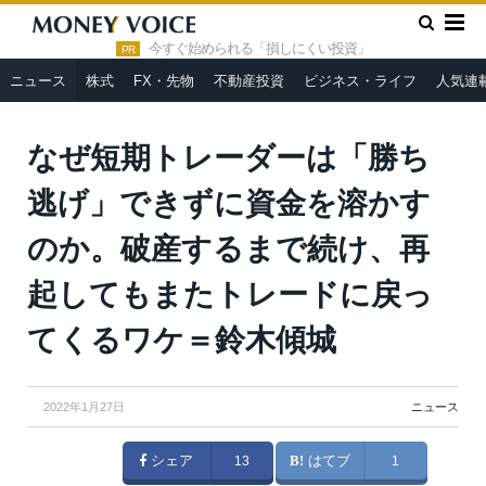
»
»
HOME
ニュース
なぜ短期トレーダーは「勝ち逃げ」できず
に資金を溶かすのか。破産するまで続け、再起してもまたトレード
今すぐ始められる「損しにくい投資」
PR
に戻ってくるワケ＝鈴木傾城
ニュース
株式
FX・先物
不動産投資
ビジネス・ライフ
人気連
なぜ短期トレーダーは「勝ち
逃げ」できずに資金を溶かす
のか。破産するまで続け、再
起してもまたトレードに戻っ
てくるワケ＝鈴木傾城
2022年1月27日
ニュース
シェア
13
はてブ
1