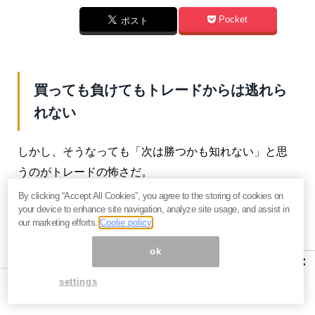
Pocket
ポスト
買っても負けてもトレードからは逃れら
れない
しかし、そうなっても「次は勝つかも知れない」と思
うのがトレードの怖さだ。
By clicking “Accept All Cookies”, you agree to the storing of cookies on
FX（外国為替証拠金取引）で自己破産したトレーダー
your device to enhance site navigation, analyze site usage, and assist in
が、働き始めたのはいいが最初の給料をまたトレード
our marketing efforts.
Coolie policy
に全額つぎ込んだという話はフィクションではない。
ok
×
勝っても負けても、トレードに引き込まれた者はそこ
settings
から逃れられない。