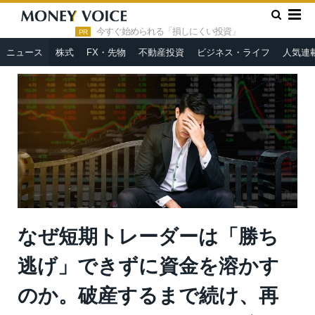
»
»
HOME
ニュース
なぜ短期トレーダーは「勝ち逃げ」できず
に資金を溶かすのか。破産するまで続け、再起してもまたトレード
今すぐ始められる「損しにくい投資」
PR
に戻ってくるワケ＝鈴木傾城
ニュース
株式
FX・先物
不動産投資
ビジネス・ライフ
人気連
なぜ短期トレーダーは「勝ち
逃げ」できずに資金を溶かす
のか。破産するまで続け、再