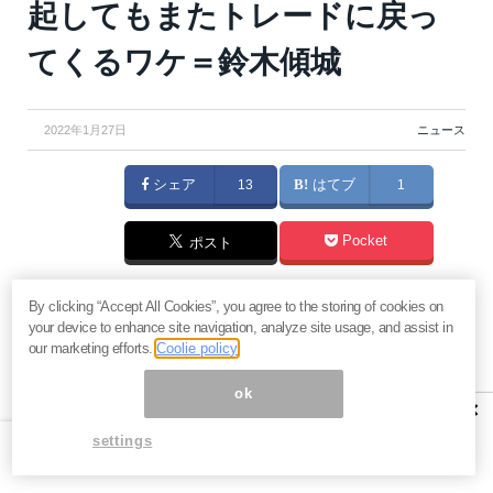
起してもまたトレードに戻っ
てくるワケ＝鈴木傾城
2022年1月27日
ニュース
シェア
13
はてブ
1
Pocket
ポスト
2022年の今はオミクロンの流行やアメリカの金融引き
By clicking “Accept All Cookies”, you agree to the storing of cookies on
your device to enhance site navigation, analyze site usage, and assist in
締めと利上げなどの波乱要素が増え、ボラティリティ
our marketing efforts.
Coolie policy
が増し、相場は乱高下しやすい環境にある。こうした
ok
状況下でのトレードは、そこで成功するのは恵まれた
×
反射神経と強運が必要になってくる。果たして、生き
settings
残れるか？（『
鈴木傾城の「ダークネス」メルマガ
編
』）