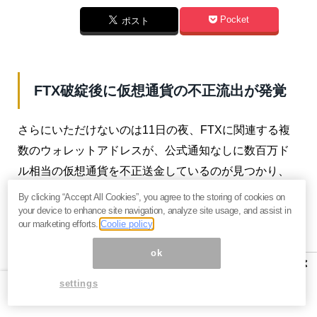
Pocket
ポスト
FTX破綻後に仮想通貨の不正流出が発覚
さらにいただけないのは11日の夜、FTXに関連する複
数のウォレットアドレスが、公式通知なしに数百万ド
ル相当の仮想通貨を不正送金しているのが見つかり、
FTXもそれを認めています。
By clicking “Accept All Cookies”, you agree to the storing of cookies on
your device to enhance site navigation, analyze site usage, and assist in
これが外部からのハッキングなのか内部のものによる
our marketing efforts.
Coolie policy
資金逃避なのかは正確にはよくわかりませんが、多く
ok
×
のFTXの口座ホルダーはウォレットにいれた資金がゼ
ロになっているのを見て絶望している状況にあるよう
settings
です。