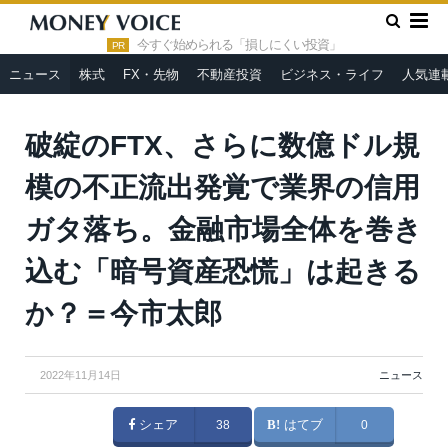
»
»
HOME
ニュース
破綻のFTX、さらに数億ドル規模の不正流
出発覚で業界の信用ガタ落ち。金融市場全体を巻き込む「暗号資産
今すぐ始められる「損しにくい投資」
PR
恐慌」は起きるか？＝今市太郎
ニュース
株式
FX・先物
不動産投資
ビジネス・ライフ
人気連
破綻のFTX、さらに数億ドル規
模の不正流出発覚で業界の信用
ガタ落ち。金融市場全体を巻き
込む「暗号資産恐慌」は起きる
か？＝今市太郎
2022年11月14日
ニュース
シェア
38
はてブ
0