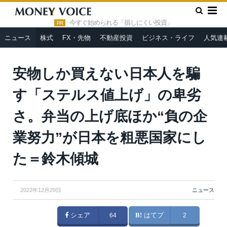
»
»
HOME
ニュース
安物しか買えない日本人を騙す「ステルス
値上げ」の卑劣さ。弁当の上げ底ほか“負の企業努力”が日本を粗悪国
今すぐ始められる「損しにくい投資」
PR
家にした＝鈴木傾城
ニュース
株式
FX・先物
不動産投資
ビジネス・ライフ
人気連
安物しか買えない日本人を騙
す「ステルス値上げ」の卑劣
さ。弁当の上げ底ほか“負の企
業努力”が日本を粗悪国家にし
た＝鈴木傾城
2022年12月29日
ニュース
シェア
64
はてブ
2