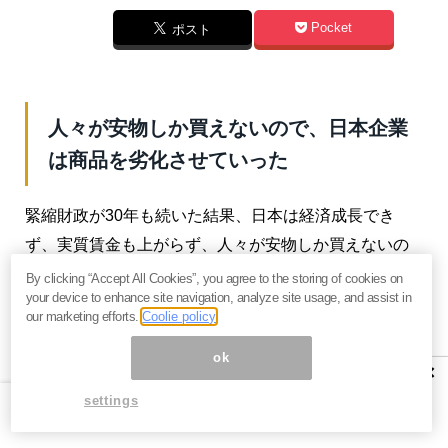
Pocket
ポスト
人々が安物しか買えないので、日本企業
は商品を劣化させていった
緊縮財政が30年も続いた結果、日本は経済成長でき
ず、実質賃金も上がらず、人々が安物しか買えないの
で、日本企業のイノベーションは「いかに商品を劣化
By clicking “Accept All Cookies”, you agree to the storing of cookies on
your device to enhance site navigation, analyze site usage, and assist in
させるか」に向いてしまった。
our marketing efforts.
Coolie policy
日本人は今も「高級品は日本企業が作って粗悪品は中
ok
×
国企業が作る」と考えているのかもしれないが、ステ
settings
ルス値上げを見ても分かるように、いよいよ日本企業
も誠実さを忘れ、粗悪品を意図的に作るようになって