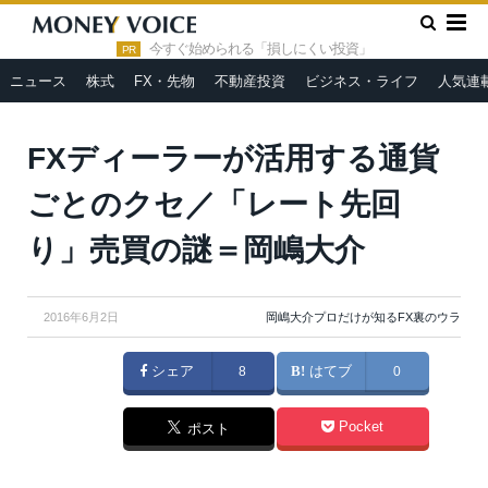
»
»
HOME
人気連載
岡嶋大介プロだけが知るFX裏のウ
»
ラ
FXディーラーが活用する通貨ごとのクセ／「レート先回り」
今すぐ始められる「損しにくい投資」
PR
売買の謎＝岡嶋大介
ニュース
株式
FX・先物
不動産投資
ビジネス・ライフ
人気連
FXディーラーが活用する通貨
ごとのクセ／「レート先回
り」売買の謎＝岡嶋大介
2016年6月2日
岡嶋大介プロだけが知るFX裏のウラ
シェア
8
はてブ
0
Pocket
ポスト