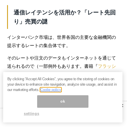
通信レイテンシを活用か？「レート先回
り」売買の謎
インターバンク市場は、世界各国の主要な金融機関の
提示するレートの集合体です。
そのレートや注文のデータもインターネットを通じて
送られるので（一部例外もあります。書籍『
フラッシ
ュ・ボーイズ
』に出てくるような、世界最速の専用回
By clicking “Accept All Cookies”, you agree to the storing of cookies on
線を引くような連中も世の中にはいます）、レートの
your device to enhance site navigation, analyze site usage, and assist in
our marketing efforts.
Coolie policy
合成と配信にはいくらかの
タイムラグ
があり、通信時
間による影響があります。
ok
×
ニューヨークで合成されたレートは、ボストンにはす
settings
ぐ到着しますがロンドンはそれより遅くなりますし、