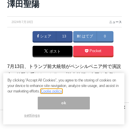
澤田聖陽
2024年7月18日
ニュース
シェア
13
はてブ
0
Pocket
ポスト
7月13日、トランプ前大統領がペンシルベニア州で演説
中に銃撃を受けた。トランプ前大統領は右耳を負傷し
By clicking “Accept All Cookies”, you agree to the storing of cookies on
たが命に別状はなかった。クルックス容疑者はその場
your device to enhance site navigation, analyze site usage, and assist in
で撃たれて死亡、その他に聴衆にも1名犠牲者が出てし
our marketing efforts.
Coolie policy
まった。痛ましい事件であるし、民主主義を妨害する
ok
×
暴力に対しては強い怒りを覚える。犠牲者が出ている
settings
なかで後ろめたい部分もあるが、本事件の影響を分析
するのは筆者のような仕事をしている人間の責務だと