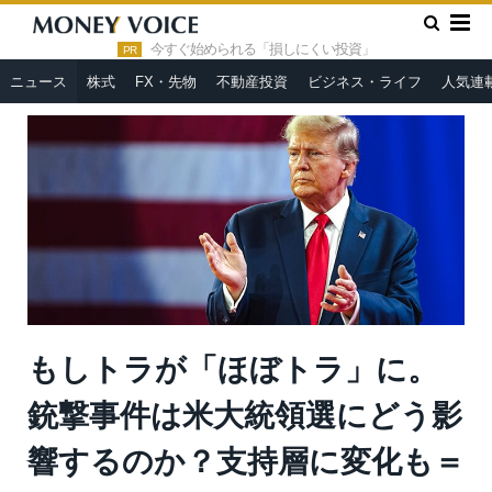
»
»
HOME
ニュース
もしトラが「ほぼトラ」に。銃撃事件は米
大統領選にどう影響するのか？支持層に変化も＝澤田聖陽
今すぐ始められる「損しにくい投資」
PR
ニュース
株式
FX・先物
不動産投資
ビジネス・ライフ
人気連
もしトラが「ほぼトラ」に。
銃撃事件は米大統領選にどう影
響するのか？支持層に変化も＝