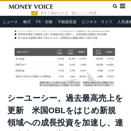
»
»
HOME
決算・IR
シーユーシー、過去最高売上を更新 米国
OBLをはじめ新規領域への成長投資を加速し、連結売上18.9%増の
今すぐ始められる「損しにくい投資」
PR
継続成長へ
ニュース
株式
FX・先物
不動産投資
ビジネス・ライフ
人気連
シーユーシー、過去最高売上を
更新 米国OBLをはじめ新規
領域への成長投資を加速し、連