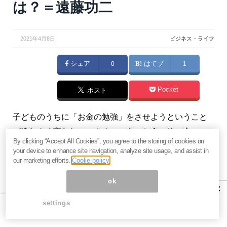
は？＝遠藤功二
2021年4月8日
ビジネス・ライフ
シェア
0
はてブ
1
Pocket
ポスト
子どものうちに「お金の勉強」をさせようということ
が近年よく言われています。でも、お金の使い方のひ
By clicking “Accept All Cookies”, you agree to the storing of cookies on
とつでもある「寄付」の概念は、なかなか教えるのが
your device to enhance site navigation, analyze site usage, and assist in
困難です。お金の教育に特化したファイナンシャル・
our marketing efforts.
Coolie policy
プランナーの遠藤功二さんが、自分の子どもに教えた
ok
×
寄付への教育が大いに参考になりそうです。（『
億の
settings
近道
』）