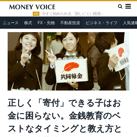
»
»
HOME
ビジネス・ライフ
正しく「寄付」できる子はお金に
困らない。金銭教育のベストなタイミングと教え方とは？＝遠藤功
今すぐ始められる「損しにくい投資」
PR
二
ニュース
株式
FX・先物
不動産投資
ビジネス・ライフ
人気連
正しく「寄付」できる子はお
金に困らない。金銭教育のベ
ストなタイミングと教え方と