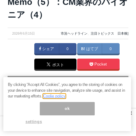
Memo（5）：CM業界のパイオ
ニア（4）
2026年6月15日
市況ヘッドライン
、
注目トピックス 日本株]
シェア
0
はてブ
0
Pocket
ポスト
マネーボイス 必読の記事
By clicking “Accept All Cookies”, you agree to the storing of cookies on
急騰後に急落「パワーエックス」株は買いか？蓄電池銘柄の
your device to enhance site navigation, analyze site usage, and assist in
将来性とリスク
our marketing efforts.
Coolie policy
過去最高益「サンリオ」は買いか？決算で見えた“強い事
ok
業”と“脆い統治”の同居
×
村田製作所なぜ株価3.8倍急騰？AIデータセンター需要の期待
settings
度と投資戦略
「蓄電所」設置ブームで恩恵！株価上昇が見込める日本企業4