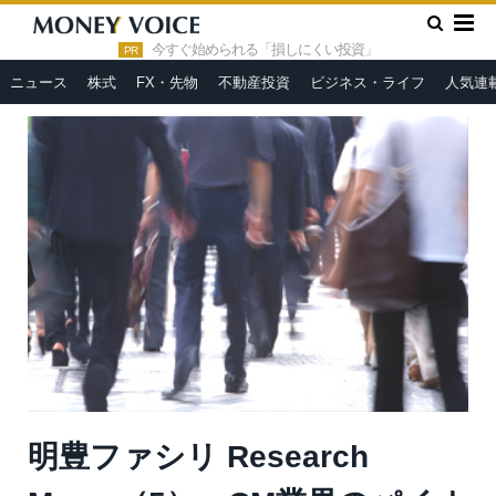
»
»
HOME
市況ヘッドライン
明豊ファシリ Research
Memo（5）：CM業界のパイオニア（4）
今すぐ始められる「損しにくい投資」
PR
ニュース
株式
FX・先物
不動産投資
ビジネス・ライフ
人気連
明豊ファシリ Research