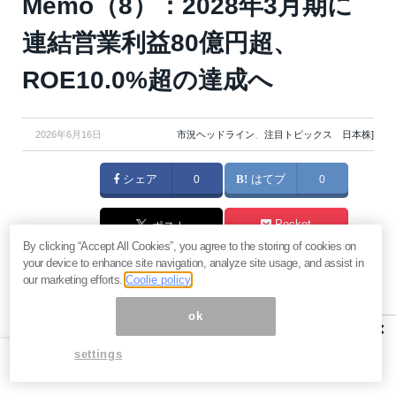
Memo（8）：2028年3月期に
連結営業利益80億円超、
ROE10.0%超の達成へ
2026年6月16日
市況ヘッドライン
、
注目トピックス 日本株]
シェア
0
はてブ
0
Pocket
ポスト
By clicking “Accept All Cookies”, you agree to the storing of cookies on
your device to enhance site navigation, analyze site usage, and assist in
マネーボイス 必読の記事
our marketing efforts.
Coolie policy
急騰後に急落「パワーエックス」株は買いか？蓄電池銘柄の
将来性とリスク
ok
×
過去最高益「サンリオ」は買いか？決算で見えた“強い事
settings
業”と“脆い統治”の同居
村田製作所なぜ株価3.8倍急騰？AIデータセンター需要の期待