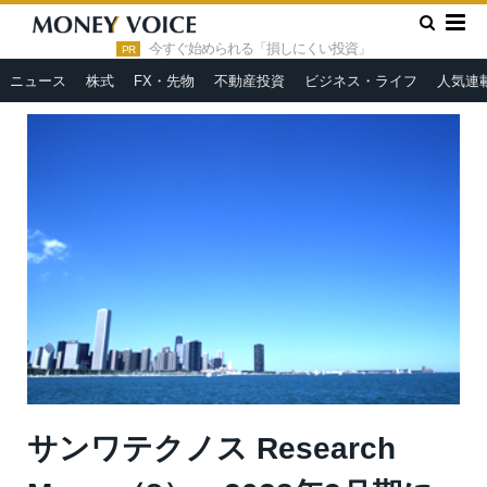
»
»
HOME
市況ヘッドライン
サンワテクノス Research
Memo（8）：2028年3月期に連結営業利益80億円超、ROE10.0%超
今すぐ始められる「損しにくい投資」
PR
の達成へ
ニュース
株式
FX・先物
不動産投資
ビジネス・ライフ
人気連
サンワテクノス Research