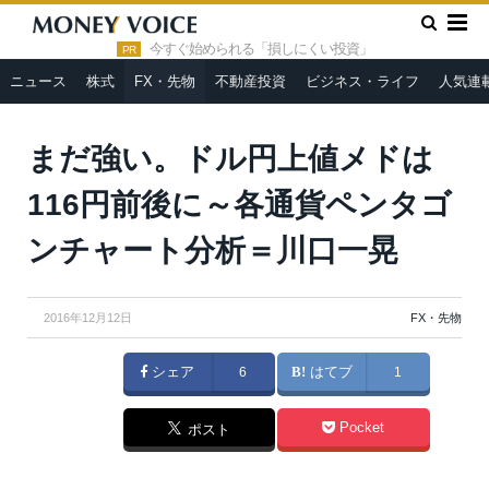
»
»
HOME
FX・先物
まだ強い。ドル円上値メドは116円前後に
～各通貨ペンタゴンチャート分析＝川口一晃
今すぐ始められる「損しにくい投資」
PR
ニュース
株式
FX・先物
不動産投資
ビジネス・ライフ
人気連
まだ強い。ドル円上値メドは
116円前後に～各通貨ペンタゴ
ンチャート分析＝川口一晃
2016年12月12日
FX・先物
シェア
6
はてブ
1
Pocket
ポスト