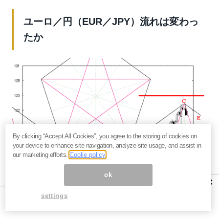
ユーロ／円（EUR／JPY）流れは変わっ
たか
By clicking “Accept All Cookies”, you agree to the storing of cookies on
your device to enhance site navigation, analyze site usage, and assist in
our marketing efforts.
Coolie policy
ok
×
settings
先週のレポートでは、C点に注目した。ペンタゴンのど