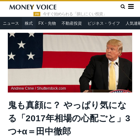
»
»
HOME
株式
鬼も真顔に？ やっぱり気になる「2017年相場
の心配ごと」3つ+α＝田中徹郎
今すぐ始められる「損しにくい投資」
PR
ニュース
株式
FX・先物
不動産投資
ビジネス・ライフ
人気連
Andrew Cline / Shutterstock.com
鬼も真顔に？ やっぱり気にな
る「2017年相場の心配ごと」3
つ+α＝田中徹郎