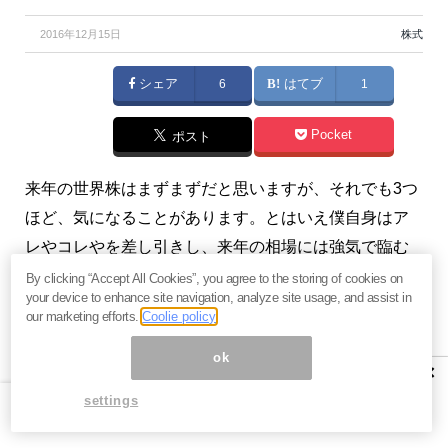
2016年12月15日
株式
シェア
6
はてブ
1
Pocket
ポスト
来年の世界株はまずまずだと思いますが、それでも3つ
ほど、気になることがあります。とはいえ僕自身はア
レやコレやを差し引きし、来年の相場には強気で臨む
つもりです。（『
一緒に歩もう！小富豪への道
』田中
By clicking “Accept All Cookies”, you agree to the storing of cookies on
your device to enhance site navigation, analyze site usage, and assist in
徹郎）
our marketing efforts.
Coolie policy
プロフィール：田中徹郎（たなか てつろう）
ok
×
(株)銀座なみきFP事務所
代表、ファイナンシャルプラ
settings
ンナー、認定テクニカルアナリスト。1961年神戸生ま
れ。神戸大学経営学部卒業後、三洋電機入社。本社財