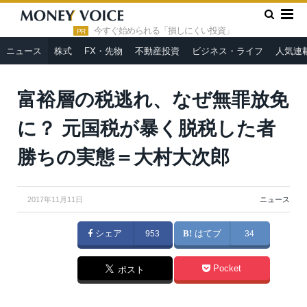
»
»
HOME
ニュース
富裕層の税逃れ、なぜ無罪放免に？ 元国
税が暴く脱税した者勝ちの実態＝大村大次郎
今すぐ始められる「損しにくい投資」
PR
ニュース
株式
FX・先物
不動産投資
ビジネス・ライフ
人気連
富裕層の税逃れ、なぜ無罪放免
に？ 元国税が暴く脱税した者
勝ちの実態＝大村大次郎
2017年11月11日
ニュース
シェア
953
はてブ
34
Pocket
ポスト