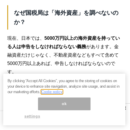
なぜ国税局は「海外資産」を調べないの
か？
現在、日本では、
5000万円以上の海外資産を持ってい
る人は申告をしなければならない義務
があります。金
融資産だけじゃなく、不動産資産などもすべて含めて
5000万円以上あれば、申告しなければならないので
す。
By clicking “Accept All Cookies”, you agree to the storing of cookies on
しかし、この申告をしている人は、現在のところわず
your device to enhance site navigation, analyze site usage, and assist in
our marketing efforts.
Coolie policy
か
8000人
しかいないのです。
ok
2016年末の世界的金融機関のクレディ・スイスの発表
×
によると、日本には100万ドル以上の資産を持ついわゆ
settings
る「ミリオネア」が
286万人
いるとされ、その中には海