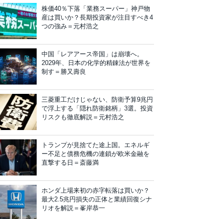
株価40％下落「業務スーパー」神戸物
産は買いか？長期投資家が注目すべき4
つの強み＝元村浩之
中国「レアアース帝国」は崩壊へ。
2029年、日本の化学的精錬法が世界を
制す＝勝又壽良
三菱重工だけじゃない、防衛予算9兆円
で浮上する「隠れ防衛銘柄」3選。投資
リスクも徹底解説＝元村浩之
トランプが見捨てた途上国。エネルギ
ー不足と債務危機の連鎖が欧米金融を
直撃する日＝斎藤満
ホンダ上場来初の赤字転落は買いか？
最大2.5兆円損失の正体と業績回復シナ
リオを解説＝峯岸恭一