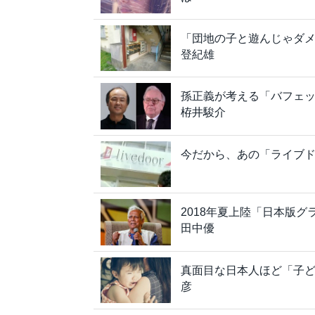
「団地の子と遊んじゃダ
登紀雄
孫正義が考える「バフェ
栫井駿介
今だから、あの「ライブ
2018年夏上陸「日本版
田中優
真面目な日本人ほど「子
彦