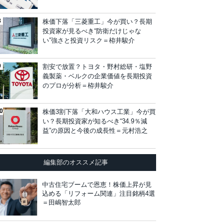
株価下落「三菱重工」今が買い？長期
投資家が見るべき“防衛だけじゃな
い”強さと投資リスク＝栫井駿介
割安で放置？トヨタ・野村総研・塩野
義製薬・ベルクの企業価値を長期投資
のプロが分析＝栫井駿介
株価3割下落「大和ハウス工業」今が買
い？長期投資家が知るべき“34.9％減
益”の原因と今後の成長性＝元村浩之
編集部のオススメ記事
中古住宅ブームで恩恵！株価上昇が見
込める「リフォーム関連」注目銘柄4選
＝田嶋智太郎