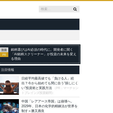
銘柄選びはAI必須の時代に。開発者に聞く
注目
「AI銘柄スクリーナー」が投資の未来を変え
PR
る理由
注目情報
日経平均最高値でも「負ける人」続
出？今から始めても間に合う“損しにく
い”投資術と実践方法
（PR：マーチャン
トブレインズ投資顧問）
中国「レアアース帝国」は崩壊へ。
2029年、日本の化学的精錬法が世界を
制す＝勝又壽良