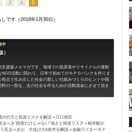
3
4
5
です（2018年1月30日）
信中
版）
動支援版メルマガです。地域での脱原発やリサイクルの運動
なNGO活動に関わり、日本で初めてのＮＰＯバンクを作りま
の視点で生み出した社会の新しい仕組みづくりのヒントや国
読料の一部を、次の社会を作るための活動資金にさせて頂き
需の行方と投資リスクを解説＝江口裕臣
るべき“防衛だけじゃない”強さと投資リスク＝栫井駿介
う見るべきか、大化けの4条件を解説＝金融ライター K.Y