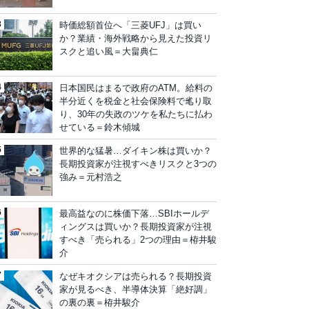
時価総額首位へ「三菱UFJ」は買い
か？業績・海外戦略から見えた投資リ
スクと追い風＝大畠典仁
日本国民はまるで政府のATM。給料の
半分近くを税金と社会保険料で毟り取
り、30年の失政のツケを私たちに払わ
せている＝鈴木傾城
世界的な猛暑…ダイキン株は買いか？
長期投資家が注視すべきリスクと3つの
強み＝元村浩之
最高益なのに株価下落…SBIホールデ
ィングスは買いか？長期投資家が注視
すべき「売られる」2つの理由＝栫井駿
介
なぜキオクシアは売られる？長期投資
家が見るべき、半導体決算「絶好調」
の裏の裏＝栫井駿介