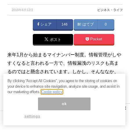
2015年8月12日
ビジネス・ライフ
シェア
146
はてブ
0
Pocket
ポスト
来年1月から始まるマイナンバー制度。情報管理がしや
すくなると言われる一方で、情報漏洩のリスクも高ま
るのではと懸念されています。しかし、そんななか、
なごみ行政書士事務所代表で行政書士の山田和美さん
By clicking “Accept All Cookies”, you agree to the storing of cookies on
your device to enhance site navigation, analyze site usage, and assist in
は相続の視点から見ると
マイナンバーが始まることで
our marketing efforts.
Coolie policy
のメリット
も多いのでは語ります。また、今後マイナ
ok
ンバーが今後、様々な分野での運用されたら、我々の
×
生活がどう変わるのかなども分かりやすく説明してく
settings
れています。