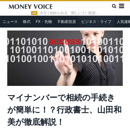
»
»
HOME
ビジネス・ライフ
マイナンバーで相続の手続きが簡
単に！？行政書士、山田和美が徹底解説！
今すぐ始められる「損しにくい投資」
PR
ニュース
株式
FX・先物
不動産投資
ビジネス・ライフ
人気連
マイナンバーで相続の手続き
が簡単に！？行政書士、山田和
美が徹底解説！