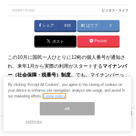
2015年7月29日
ビジネス・ライフ
シェア
838
はてブ
2
Pocket
ポスト
この10月に国民一人ひとりに12桁の個人番号が通知さ
れ、来年1月から実際の利用がスタートする
マイナンバ
ー（社会保障・税番号）制度
。でも、マイナンバーっ
てなに？
マイナちゃんがなに言っているのかまったく
By clicking “Accept All Cookies”, you agree to the storing of cookies on
your device to enhance site navigation, analyze site usage, and assist in
分からないよ！
という方もまだまだ多いですよね。そ
our marketing efforts.
Coolie policy
こで
マイナンバー制度の便利なところ、怖いところ
ok
を、
メルマガ『らぽーる・マガジン』
が分かりやすく
×
解説します。
settings