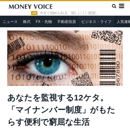
»
»
HOME
ビジネス・ライフ
あなたを監視する12ケタ。「マ
イナンバー制度」がもたらす便利で窮屈な生活
今すぐ始められる「損しにくい投資」
PR
ニュース
株式
FX・先物
不動産投資
ビジネス・ライフ
人気連
あなたを監視する12ケタ。
「マイナンバー制度」がもた
らす便利で窮屈な生活