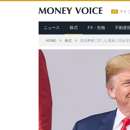
今す
PR
ニュース
株式
FX・先物
不動産
»
»
HOME
株式
貿易摩擦に苦しむ農家に現金支