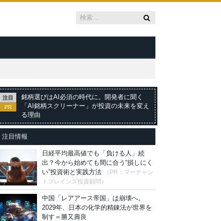
銘柄選びはAI必須の時代に。開発者に聞く
注目
「AI銘柄スクリーナー」が投資の未来を変え
PR
る理由
注目情報
日経平均最高値でも「負ける人」続
出？今から始めても間に合う“損しにく
い”投資術と実践方法
（PR：マーチャン
トブレインズ投資顧問）
中国「レアアース帝国」は崩壊へ。
2029年、日本の化学的精錬法が世界を
制す＝勝又壽良