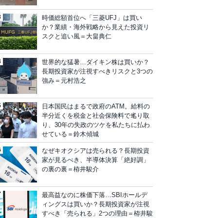
時価総額首位へ「三菱UFJ」は買い
か？業績・海外戦略から見えた投資リ
スクと追い風＝大畠典仁
世界的な猛暑…ダイキン株は買いか？
長期投資家が注視すべきリスクと3つの
強み＝元村浩之
日本国民はまるで政府のATM。給料の
半分近くを税金と社会保険料で毟り取
り、30年の失政のツケを私たちに払わ
せている＝鈴木傾城
なぜキオクシアは売られる？長期投資
家が見るべき、半導体決算「絶好調」
の裏の裏＝栫井駿介
最高益なのに株価下落…SBIホールデ
ィングスは買いか？長期投資家が注視
すべき「売られる」2つの理由＝栫井駿