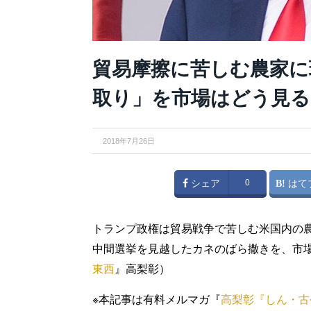
貿易摩擦に苦しむ農家に
取り」を市場はどう見る
2018年7月26日
シェア
0
はて
トランプ政権は貿易戦争で苦しむ米国内の農
中間選挙を見越したカネのばら撒きを、市
東西
』高梨彰）
※本記事は有料メルマガ『
高梨彰『しん・古