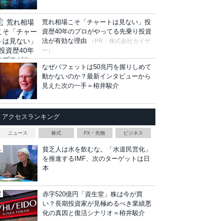
荒れ相場こそ「チャートは見ない」投
資歴40年のプロがやってる先乗り投資
法が有効な理由
（PR：株式会社カイザ
ー）
なぜバフェットは50兆円を握りしめて
動かないのか？最新インタビューから
見えた次の一手＝栫井駿介
アクセスランキング
ニュース
株式
FX・先物
ビジネス
貧乏人は水を飲むな。「水道民営化」
を推進するIMF、次のターゲットは日
本
赤字520億円「資生堂」株は今が買
い？長期投資家が見極めるべき業績悪
化の真因と復活シナリオ＝栫井駿介