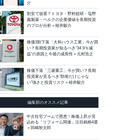
介
割安で放置？トヨタ・野村総研・塩野
義製薬・ベルクの企業価値を長期投資
のプロが分析＝栫井駿介
株価3割下落「大和ハウス工業」今が買
い？長期投資家が知るべき“34.9％減
益”の原因と今後の成長性＝元村浩之
株価下落「三菱重工」今が買い？長期
投資家が見るべき“防衛だけじゃな
い”強さと投資リスク＝栫井駿介
編集部のオススメ記事
中古住宅ブームで恩恵！株価上昇が見
込める「リフォーム関連」注目銘柄4選
＝田嶋智太郎