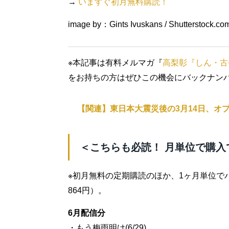
→
いますぐ初月無料購読！
image by：Gints Ivuskans / Shutterstock.co
※本記事は有料メルマガ『
高梨彰『しん・古
をお持ちの方はぜひこの機会にバックナン
【関連】東日本大震災後の3月14日、オ
＜こちらも必読！ 月単位で購入
※初月無料の定期購読のほか、1ヶ月単位で
864円）。
6月配信分
・もう梅雨明け(6/29)