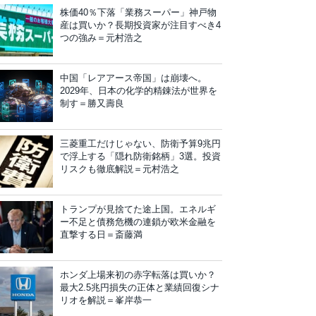
株価40％下落「業務スーパー」神戸物
産は買いか？長期投資家が注目すべき4
つの強み＝元村浩之
中国「レアアース帝国」は崩壊へ。
2029年、日本の化学的精錬法が世界を
制す＝勝又壽良
三菱重工だけじゃない、防衛予算9兆円
で浮上する「隠れ防衛銘柄」3選。投資
リスクも徹底解説＝元村浩之
トランプが見捨てた途上国。エネルギ
ー不足と債務危機の連鎖が欧米金融を
直撃する日＝斎藤満
ホンダ上場来初の赤字転落は買いか？
最大2.5兆円損失の正体と業績回復シナ
リオを解説＝峯岸恭一