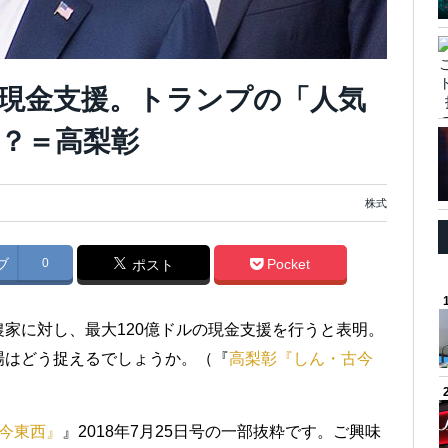
現金支援。トランプの「人気
？＝高梨彰
株式
ブ
0
Pocket
ポスト
家に対し、最大120億ドルの現金支援を行うと表明。
場はどう捉えるでしょうか。（『
高梨彰『しん・古今
今東西』
』2018年7月25日号の一部抜粋です。ご興味