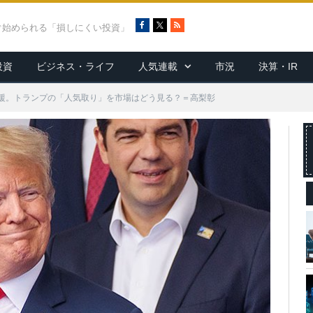
F
X
R
ぐ始められる「損しにくい投資」
a
S
c
S
投資
ビジネス・ライフ
人気連載
市況
決算・IR
e
b
o
援。トランプの「人気取り」を市場はどう見る？＝高梨彰
o
k