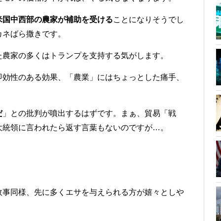
米国中西部の農家が補助を受ける
ことになりそうでし
カネばら撒きです。
た農家の多くはトランプを支持する気がします。
即効性のある効果、「農業」にはちょっとした痛手、
だ
」との批判が噴出するはずです。まぁ、貿易「戦
大統領に言われたら返す言葉もないのですが…。
故事同様、先に多くエサを与えられる方が嬉々としや