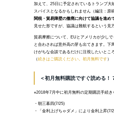
加えて、25日に予定されているトランプ大
スパイスとなるかもしれません（編注：原稿
関税・貿易障壁の撤廃に向けて協議を進め
見せた形ですが、協議は難航するという見
貿易摩擦について、EUとアメリカが少し
と合わされば意外高の芽も出てきます。下
けがちな会談であるだけに注視したいとこ
（
続きはご購読ください。初月無料です
）
＜初月無料購読ですぐ読める！ 
※2018年7月中に初月無料の定期購読手続
・朝三暮四(7/25)
・「金利上げちゃダメ」により金利上昇(7/2