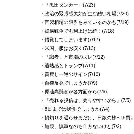
・「黒田タンカー」(7/23)
・政治の緊張感欠如が生む酷い相場(7/20)
・官製相場の限界をみているのかも(7/19)
・貿易戦争でも利上げは続く(7/18)
・錯覚してしまいます(7/17)
・米国、服はお安く(7/13)
・「識者」と市場のズレ(7/12)
・過熱感とトランプ(7/11)
・買戻し一巡のサイン(7/10)
・自律反発でしょうか(7/9)
・原油高懸念が各方面から(7/6)
・「売れる投信は、売りやすいから」(7/5)
・6日までは我慢でしょうか(7/4)
・損切りを遅らせるだけ、日銀の株ETF買い(7
・短観、慎重なのも仕方ないけど(7/2)