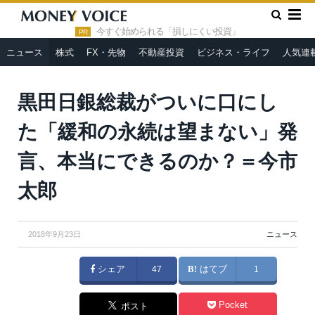
»
»
HOME
ニュース
黒田日銀総裁がついに口にした「緩和の永
続は望まない」発言、本当にできるのか？＝今市太郎
今すぐ始められる「損しにくい投資」
PR
ニュース
株式
FX・先物
不動産投資
ビジネス・ライフ
人気連
黒田日銀総裁がついに口にし
た「緩和の永続は望まない」発
言、本当にできるのか？＝今市
太郎
2018年9月23日
ニュース
シェア
47
はてブ
1
Pocket
ポスト