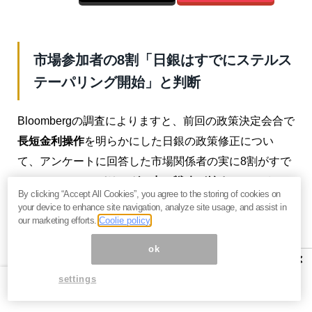
市場参加者の8割「日銀はすでにステルス
テーパリング開始」と判断
Bloombergの調査によりますと、前回の政策決定会合で
長短金利操作
を明らかにした日銀の政策修正につい
て、アンケートに回答した市場関係者の実に8割がすで
に
ステルステーパリングで出口戦略が始まっている
と
By clicking “Accept All Cookies”, you agree to the storing of cookies on
認識しているとのこと。
your device to enhance site navigation, analyze site usage, and assist in
our marketing efforts.
Coolie policy
これが市場のコンセンサスならば、もはや
ドル円はド
ok
ル高には向かわない
可能性も出てきているのです。
×
settings