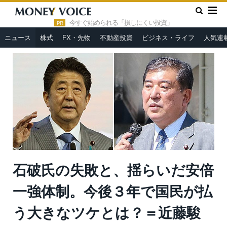
»
»
HOME
ニュース
石破氏の失敗と、揺らいだ安倍一強体制。
今後３年で国民が払う大きなツケとは？＝近藤駿介
今すぐ始められる「損しにくい投資」
PR
ニュース
株式
FX・先物
不動産投資
ビジネス・ライフ
人気連
石破氏の失敗と、揺らいだ安倍
一強体制。今後３年で国民が払
う大きなツケとは？＝近藤駿