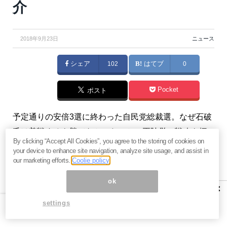
介
2018年9月23日
ニュース
シェア
102
はてブ
0
Pocket
ポスト
予定通りの安倍3選に終わった自民党総裁選。なぜ石破
氏は善戦するも勝てなかったのか。両陣営の戦略を振
By clicking “Accept All Cookies”, you agree to the storing of cookies on
り返りながら、今後の日本が直面する危機について考
your device to enhance site navigation, analyze site usage, and assist in
えたい。（『
元ファンドマネージャー近藤駿介の現場
our marketing efforts.
Coolie policy
感覚
』近藤駿介）
ok
×
※有料メルマガ『
元ファンドマネージャー近藤駿介の現
settings
場感覚
』好評配信中！。興味を持たれた方は、ぜひこ