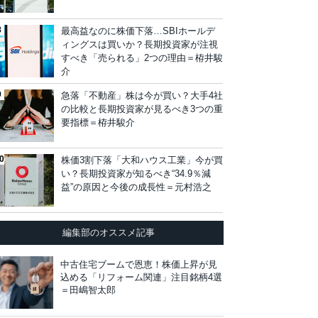
最高益なのに株価下落…SBIホールデ
ィングスは買いか？長期投資家が注視
すべき「売られる」2つの理由＝栫井駿
介
急落「不動産」株は今が買い？大手4社
の比較と長期投資家が見るべき3つの重
要指標＝栫井駿介
株価3割下落「大和ハウス工業」今が買
い？長期投資家が知るべき“34.9％減
益”の原因と今後の成長性＝元村浩之
編集部のオススメ記事
中古住宅ブームで恩恵！株価上昇が見
込める「リフォーム関連」注目銘柄4選
＝田嶋智太郎