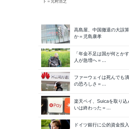
ト＝元村浩之
高島屋、中国撤退の大誤
か＝児島康孝
「年金不足は国が何とか
人が急増へ＝…
ファーウェイは死んでも
の恐ろしさ＝…
楽天ペイ、Suicaを取
いは終わった＝…
ドイツ銀行に公的資金投