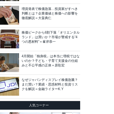
増資発表で株価急落…投資家がすべき
判断とは？企業価値と株価への影響を
徹底解説＝大畠典仁
株価ピークから6割下落「オリエンタル
ランド」は買いか？市場が警戒する“4
つの悪材料”＝峯岸恭一
4月開始「独身税」は本当に増税ではな
いのか？子ども・子育て支援金の仕組
みと不公平感の正体＝原彰宏
なぜジャパンディスプレイ株価急騰？
まだ買い？業績・思惑材料と投資リス
クを解説＝金融ライターK.Y
人気コーナー