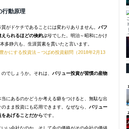
の行動原理
本質がドケチであることには変わりありません。
バフ
違えられるほどの倹約ぶり
でした。明治～昭和にかけ
た本多静六も、生涯質素を貫いたと言います。
にする投資法 – つばめ投資顧問（2018年2月13
くのでしょうか。それは、
バリュー投資が習慣の産物
本当にあるのかどうか考える癖をつけると、無駄な出
そのまま投資にも応用できます。なぜなら、
バリュー
益をあげることだから
です。
にいい会社なのか、そして今の価格がその会社の価値