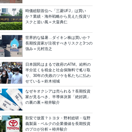
時価総額首位へ「三菱UFJ」は買い
か？業績・海外戦略から見えた投資リ
スクと追い風＝大畠典仁
世界的な猛暑…ダイキン株は買いか？
長期投資家が注視すべきリスクと3つの
強み＝元村浩之
日本国民はまるで政府のATM。給料の
半分近くを税金と社会保険料で毟り取
り、30年の失政のツケを私たちに払わ
せている＝鈴木傾城
なぜキオクシアは売られる？長期投資
家が見るべき、半導体決算「絶好調」
の裏の裏＝栫井駿介
割安で放置？トヨタ・野村総研・塩野
義製薬・ベルクの企業価値を長期投資
のプロが分析＝栫井駿介