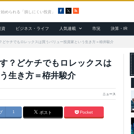
F
X
R
ぐ始められる「損しにくい投資」
a
S
c
S
投資
ビジネス・ライフ
人気連載
市況
決算・IR
e
b
o
？どケチでもロレックスは買うバリュー投資家という生き方＝栫井駿介
o
k
らす？どケチでもロレックスは
う生き方＝栫井駿介
ニュース
ブ
1
Pocket
ポスト