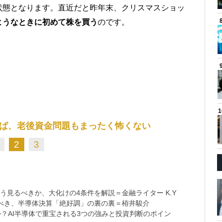
状態となります。直近だと昨年末、クリスマスショッ
ようなときに初めて株を買う
のです。
ば、老後資金問題もまったく怖くない
2
3
う見るべきか、大化けの4条件を解説＝金融ライター K.Y
べき、半導体決算「絶好調」の裏の裏＝栫井駿介
？AI半導体で重宝される3つの強みと投資判断のポイン