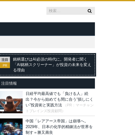
銘柄選びはAI必須の時代に。開発者に聞く
注目
「AI銘柄スクリーナー」が投資の未来を変え
PR
る理由
注目情報
日経平均最高値でも「負ける人」続
出？今から始めても間に合う“損しにく
い”投資術と実践方法
（PR：マーチャン
トブレインズ投資顧問）
中国「レアアース帝国」は崩壊へ。
2029年、日本の化学的精錬法が世界を
制す＝勝又壽良