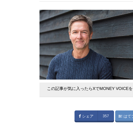
この記事が気に入ったらXでMONEY VOICE
シェア
357
はて