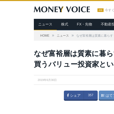
今す
PR
ニュース
株式
FX・先物
不動産
»
»
HOME
ニュース
なぜ富裕層は質素に暮らす
なぜ富裕層は質素に暮
買うバリュー投資家とい
2019年6月30日
シェア
357
はて