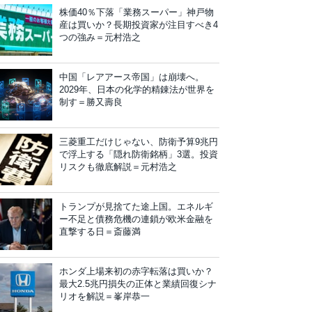
株価40％下落「業務スーパー」神戸物
産は買いか？長期投資家が注目すべき4
つの強み＝元村浩之
中国「レアアース帝国」は崩壊へ。
2029年、日本の化学的精錬法が世界を
制す＝勝又壽良
三菱重工だけじゃない、防衛予算9兆円
で浮上する「隠れ防衛銘柄」3選。投資
リスクも徹底解説＝元村浩之
トランプが見捨てた途上国。エネルギ
ー不足と債務危機の連鎖が欧米金融を
直撃する日＝斎藤満
ホンダ上場来初の赤字転落は買いか？
最大2.5兆円損失の正体と業績回復シナ
リオを解説＝峯岸恭一