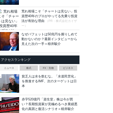
荒れ相場こそ「チャートは見ない」投
資歴40年のプロがやってる先乗り投資
法が有効な理由
（PR：株式会社カイザ
ー）
なぜバフェットは50兆円を握りしめて
動かないのか？最新インタビューから
見えた次の一手＝栫井駿介
アクセスランキング
ニュース
株式
FX・先物
ビジネス
貧乏人は水を飲むな。「水道民営化」
を推進するIMF、次のターゲットは日
本
赤字520億円「資生堂」株は今が買
い？長期投資家が見極めるべき業績悪
化の真因と復活シナリオ＝栫井駿介