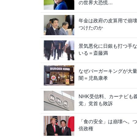
の世界大恐慌…
年金は政府の皮算用で崩壊
つけたのか
景気悪化に日銀も打つ手
いる＝斎藤満
なぜバーガーキングが大
闇＝児島康孝
NHK受信料、カーナビも
党」党首も敗訴
「食の安全」は崩壊へ。
倍政権