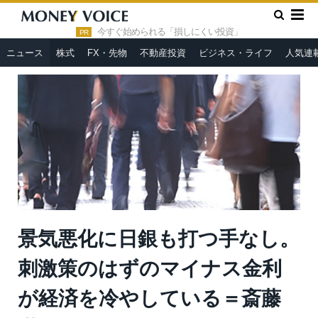
»
»
HOME
ニュース
景気悪化に日銀も打つ手なし。刺激策のは
ずのマイナス金利が経済を冷やしている＝斎藤満
今すぐ始められる「損しにくい投資」
PR
ニュース
株式
FX・先物
不動産投資
ビジネス・ライフ
人気連
景気悪化に日銀も打つ手なし。
刺激策のはずのマイナス金利
が経済を冷やしている＝斎藤