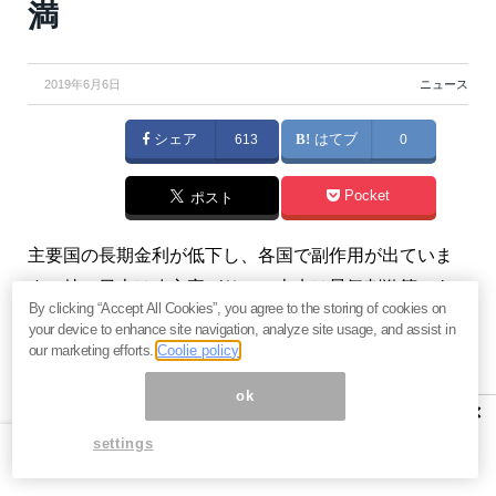
満
2019年6月6日
ニュース
シェア
613
はてブ
0
Pocket
ポスト
主要国の長期金利が低下し、各国で副作用が出ていま
す。特に日本は八方塞がりで、本来は景気刺激策であ
By clicking “Accept All Cookies”, you agree to the storing of cookies on
るはずの利下げが逆に景気を冷やしている状況です。
your device to enhance site navigation, analyze site usage, and assist in
（『
マンさんの経済あらかると
』斎藤満）
our marketing efforts.
Coolie policy
ok
※本記事は有料メルマガ『
マンさんの経済あらかると
』
×
2019年6月5日の抜粋です。ご興味を持たれた方はぜひ
settings
この機会にバックナンバー含め
今月すべて無料のお試