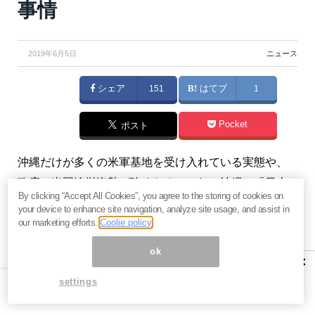
事情
2019年6月5日
ニュース
シェア
151
はてブ
1
Pocket
ポスト
沖縄だけが多くの米軍基地を受け入れている実態や、
政府の米国追従姿勢が強くなるにつれ、沖縄の「日本
By clicking “Accept All Cookies”, you agree to the storing of cookies on
からの独立」を求める声も大きくなってきているよう
your device to enhance site navigation, analyze site usage, and assist in
です。（『
らぽーる・マガジン
』）
our marketing efforts.
Coolie policy
ok
※本記事は、『
らぽーる・マガジン
』 2019年6月3日号
×
の一部抜粋です。ご興味を持たれた方はぜひこの機会
settings
に
今月すべて無料のお試し購読
をどうぞ。