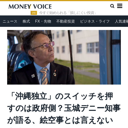
»
»
HOME
ニュース
「沖縄独立」のスイッチを押すのは政府
側？玉城デニー知事が語る、絵空事とは言えない事情
今すぐ始められる「損しにくい投資」
PR
ニュース
株式
FX・先物
不動産投資
ビジネス・ライフ
人気連
「沖縄独立」のスイッチを押
すのは政府側？玉城デニー知事
が語る、絵空事とは言えない