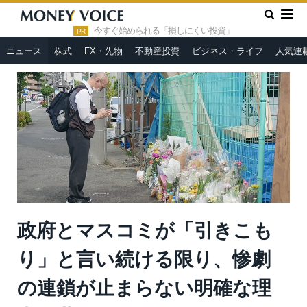
»
»
HOME
ニュース
政府とマスコミが「引きこもり」と言い続
ける限り、惨劇の連鎖が止まらない明確な理由＝世に倦む日日
今すぐ始められる「損しにくい投資」
PR
ニュース
株式
FX・先物
不動産投資
ビジネス・ライフ
人気連
政府とマスコミが「引きこも
り」と言い続ける限り、惨劇
の連鎖が止まらない明確な理