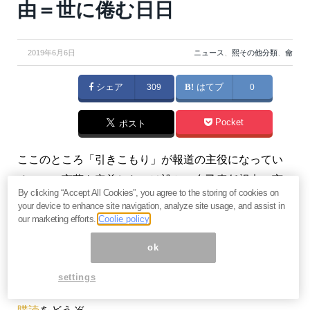
由＝世に倦む日日
2019年6月6日
ニュース
、
熙その他分類
、
龠
シェア
309
はてブ
0
Pocket
ポスト
ここのところ「引きこもり」が報道の主役になってい
る。この言葉を定義したのは誰か。自己責任視点の言
By clicking “Accept All Cookies”, you agree to the storing of cookies on
葉であり、これを使っているうちは連鎖は止まらな
your device to enhance site navigation, analyze site usage, and assist in
い。（『
世に倦む日日
』）
our marketing efforts.
Coolie policy
ok
※本記事は有料メルマガ『
世に倦む日日
』2019年6月3
日号の一部抜粋です。ご興味をお持ちの方はぜひこの
settings
機会にバックナンバー含め
今月分すべて無料のお試し