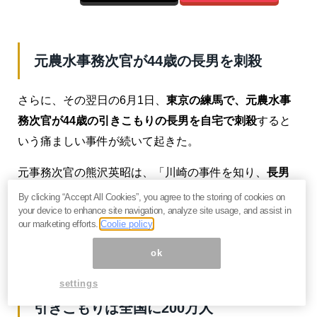
元農水事務次官が44歳の長男を刺殺
さらに、その翌日の6月1日、
東京の練馬で、元農水事
務次官が44歳の引きこもりの長男を自宅で刺殺
すると
いう痛ましい事件が続いて起きた。
元事務次官の熊沢英昭は、「川崎の事件を知り、
長男
も人に危害を加えるかもしれない
と思った」と供述し
By clicking “Accept All Cookies”, you agree to the storing of cookies on
your device to enhance site navigation, analyze site usage, and assist in
ている。自宅の隣に小学校があり、運動会の音をうる
our marketing efforts.
Coolie policy
さいと長男が言っていて、その懸念が現実にあったの
ok
だろう。
settings
引きこもりは全国に200万人