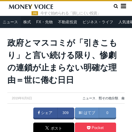
»
»
HOME
ニュース
政府とマスコミが「引きこもり」と言い続
ける限り、惨劇の連鎖が止まらない明確な理由＝世に倦む日日
今すぐ始められる「損しにくい投資」
PR
ニュース
株式
FX・先物
不動産投資
ビジネス・ライフ
人気連
政府とマスコミが「引きこも
り」と言い続ける限り、惨劇
の連鎖が止まらない明確な理
由＝世に倦む日日
2019年6月6日
ニュース
、
熙その他分類
、
龠
シェア
309
はてブ
0
Pocket
ポスト