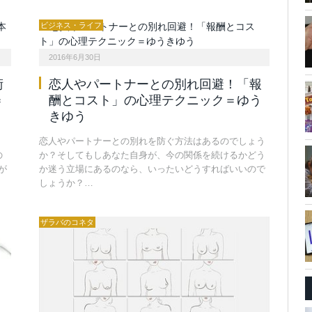
ビジネス・ライフ
2016年6月30日
術
恋人やパートナーとの別れ回避！「報
＝
酬とコスト」の心理テクニック＝ゆう
きゆう
恋人やパートナーとの別れを防ぐ方法はあるのでしょう
の
か？そしてもしあなた自身が、今の関係を続けるかどう
が
か迷う立場にあるのなら、いったいどうすればいいので
しょうか？…
ザラバのコネタ