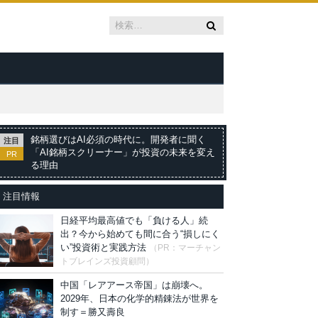
銘柄選びはAI必須の時代に。開発者に聞く
注目
「AI銘柄スクリーナー」が投資の未来を変え
PR
る理由
注目情報
日経平均最高値でも「負ける人」続
出？今から始めても間に合う“損しにく
い”投資術と実践方法
（PR：マーチャン
トブレインズ投資顧問）
中国「レアアース帝国」は崩壊へ。
2029年、日本の化学的精錬法が世界を
制す＝勝又壽良