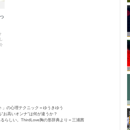
っ
を
し
介
ト」の心理テクニック＝ゆうきゆう
る“お高いオンナ”は何が違うか？
らしい。ThirdLove胸の形辞典より＝三浦茜