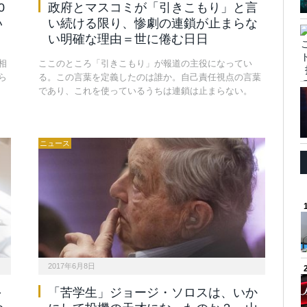
0
政府とマスコミが「引きこもり」と言
い
い続ける限り、惨劇の連鎖が止まらな
い明確な理由＝世に倦む日日
相
ここのところ「引きこもり」が報道の主役になってい
ら
る。この言葉を定義したのは誰か。自己責任視点の言葉
であり、これを使っているうちは連鎖は止まらない。
ニュース
2017年6月8日
～
「苦学生」ジョージ・ソロスは、いか