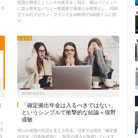
。
投資の神様ことリンチの名言をご紹介。彼はバフェット
な下
に並ぶ有名なバリュー投資家で逆張りを得意とし、2000
万ドルのマゼラン・ファンドを14年間で140億ドルに増
や…
ニュース
2016年10月9日
注
「確定拠出年金は入るべきではない」
というシンプルで衝撃的な結論＝俣野
成敏
け
注
僕らの老後の生活を支える年金。日本では現在「確定拠
な
出年金（日本版401K）」制度の導入が加速しています