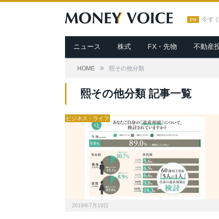
今す
PR
ニュース
株式
FX・先物
不動産
»
HOME
熙その他分類
熙その他分類 記事一覧
ビジネス・ライフ
2019年7月19日