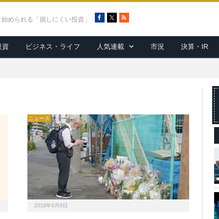
F
X
R
ぐ始められる「損しにくい投資」
a
S
c
S
投資
ビジネス・ライフ
人気連載
市況
決算・IR
e
b
o
o
k
ニュース
2019年6月6日