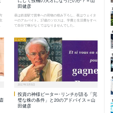
な
にして投機の天才になったのか？＝山
田健彦
方
昼は鉄道駅で貨車への荷物の積み下ろし、夜はウェイタ
主
ーのアルバイト。17歳のソロスは、学費と生活費をすべ
。
て自分で稼がなくてはなりませんでした。
ニュース
2017年3月5日
投資の神様ピーター･リンチが語る「完
斎
璧な株の条件」と20のアドバイス＝山
田健彦