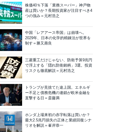
株価40％下落「業務スーパー」神戸物
産は買いか？長期投資家が注目すべき4
つの強み＝元村浩之
中国「レアアース帝国」は崩壊へ。
2029年、日本の化学的精錬法が世界を
制す＝勝又壽良
三菱重工だけじゃない、防衛予算9兆円
で浮上する「隠れ防衛銘柄」3選。投資
リスクも徹底解説＝元村浩之
トランプが見捨てた途上国。エネルギ
ー不足と債務危機の連鎖が欧米金融を
直撃する日＝斎藤満
ホンダ上場来初の赤字転落は買いか？
最大2.5兆円損失の正体と業績回復シナ
リオを解説＝峯岸恭一