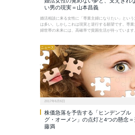
婚活女性の覚めない夢と、支えきれ
い男の現実＝山本昌義
婚活相談に来る女性に「専業主婦になりたい」という
は多い。しかしこれは現実と逆行する願望です。専業
婦世帯の未来には、高確率で貧困生活が待っています
ニュース
2017年6月6日
株価急落を予告する「ヒンデンブル
グ・オーメン」の点灯と4つの懸念＝
藤満