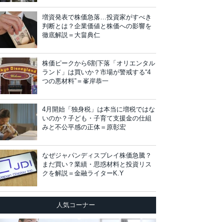
増資発表で株価急落…投資家がすべき
判断とは？企業価値と株価への影響を
徹底解説＝大畠典仁
株価ピークから6割下落「オリエンタル
ランド」は買いか？市場が警戒する“4
つの悪材料”＝峯岸恭一
4月開始「独身税」は本当に増税ではな
いのか？子ども・子育て支援金の仕組
みと不公平感の正体＝原彰宏
なぜジャパンディスプレイ株価急騰？
まだ買い？業績・思惑材料と投資リス
クを解説＝金融ライターK.Y
人気コーナー