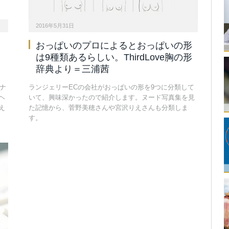
2016年5月31日
」
おっぱいのプロによるとおっぱいの形
は9種類あるらしい。ThirdLove胸の形
辞典より＝三浦茜
ナ
ランジェリーECの会社がおっぱいの形を9つに分類して
ヘ
いて、興味深かったので紹介します。ヌード写真集を見
え
た記憶から、菅野美穂さんや宮沢りえさんも分類しま
す。