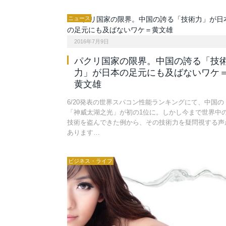
ニュース
2016年7月9日
パクリ国家の限界。中国の誇る「技
力」が日本の足元にも及ばないワケ
黄文雄
6/20発表の世界スパコン性能ランキングにて、中国の
「神威太湖之光」が初の1位に。しかし今まで世界中
技術を盗んできた例から、その技術力を疑問視する声
あります…
ビジネス・ライフ