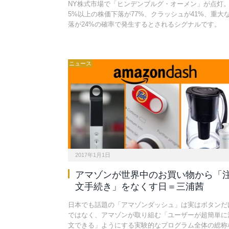
NY株式市場で「ヒンデンブルグ・オーメン」が点灯
5%以上の株価下落が77%、クラッシュが41%、重大
落が24%の確率で発生するとされるシグナルです。
ニュース
2017年1月1日
アマゾンが世界中のお買い物から「
文手続き」をなくす日＝三浦茜
日本でも話題の「アマゾンダッシュ」は実はボタンだ
ではなく、アマゾンが取り組む「ユーザーが超簡単に
文できる」ようにする実験的なプログラム全体の総称