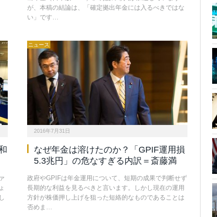
が、本稿の結論は、「確定拠出年金には入るべきではな
い」です…
ニュース
2016年7月31日
和
なぜ年金は溶けたのか？「GPIF運用損
5.3兆円」の危なすぎる内訳＝斎藤満
ァ
政府やGPIFは年金運用について、短期の成果で判断せず
ょ
長期的な利益を見るべきと言います。しかし現在の運用
し
方針が株価押し上げを狙った短絡的なものであることは
否めま…