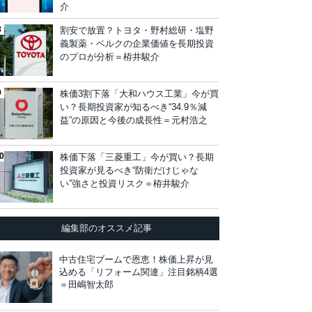
介
割安で放置？トヨタ・野村総研・塩野
義製薬・ベルクの企業価値を長期投資
のプロが分析＝栫井駿介
株価3割下落「大和ハウス工業」今が買
い？長期投資家が知るべき“34.9％減
益”の原因と今後の成長性＝元村浩之
株価下落「三菱重工」今が買い？長期
投資家が見るべき“防衛だけじゃな
い”強さと投資リスク＝栫井駿介
編集部のオススメ記事
中古住宅ブームで恩恵！株価上昇が見
込める「リフォーム関連」注目銘柄4選
＝田嶋智太郎