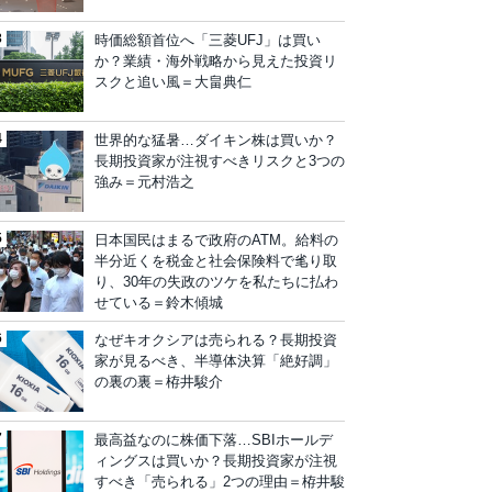
時価総額首位へ「三菱UFJ」は買い
か？業績・海外戦略から見えた投資リ
スクと追い風＝大畠典仁
世界的な猛暑…ダイキン株は買いか？
長期投資家が注視すべきリスクと3つの
強み＝元村浩之
日本国民はまるで政府のATM。給料の
半分近くを税金と社会保険料で毟り取
り、30年の失政のツケを私たちに払わ
せている＝鈴木傾城
なぜキオクシアは売られる？長期投資
家が見るべき、半導体決算「絶好調」
の裏の裏＝栫井駿介
最高益なのに株価下落…SBIホールデ
ィングスは買いか？長期投資家が注視
すべき「売られる」2つの理由＝栫井駿