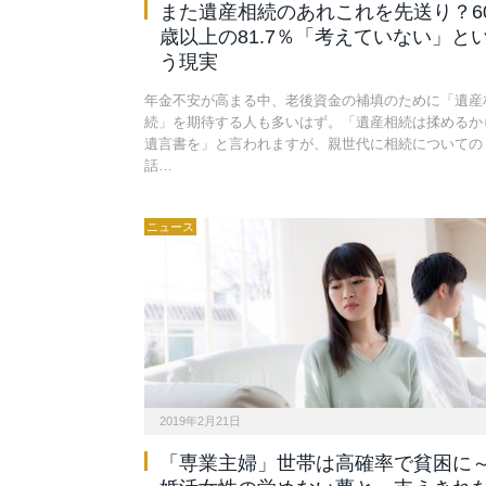
また遺産相続のあれこれを先送り？6
歳以上の81.7％「考えていない」と
う現実
年金不安が高まる中、老後資金の補填のために「遺産
続」を期待する人も多いはず。「遺産相続は揉めるか
遺言書を」と言われますが、親世代に相続についての
話…
ニュース
2019年2月21日
「専業主婦」世帯は高確率で貧困に