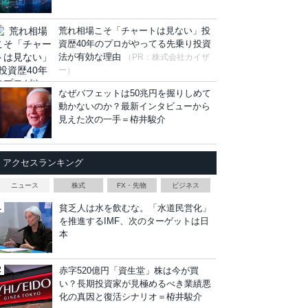
荒れ相場こそ「チャートは見ない」投
資歴40年のプロがやってる先乗り投資
法が有効な理由
（PR：株式会社カイザ
ー）
なぜバフェットは50兆円を握りしめて
動かないのか？最新インタビューから
見えた次の一手＝栫井駿介
アクセスランキング
ニュース
株式
FX・先物
ビジネス
貧乏人は水を飲むな。「水道民営化」
を推進するIMF、次のターゲットは日
本
赤字520億円「資生堂」株は今が買
い？長期投資家が見極めるべき業績悪
化の真因と復活シナリオ＝栫井駿介