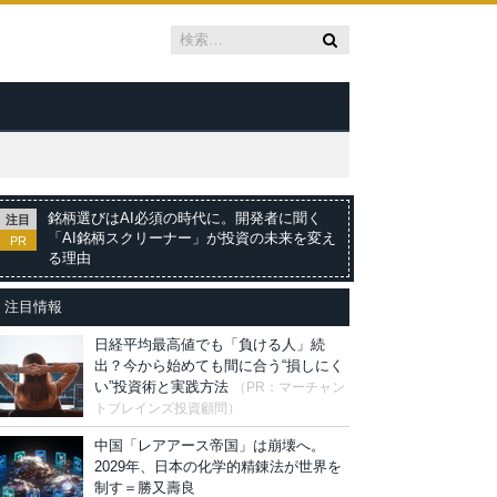
銘柄選びはAI必須の時代に。開発者に聞く
注目
「AI銘柄スクリーナー」が投資の未来を変え
PR
る理由
注目情報
日経平均最高値でも「負ける人」続
出？今から始めても間に合う“損しにく
い”投資術と実践方法
（PR：マーチャン
トブレインズ投資顧問）
中国「レアアース帝国」は崩壊へ。
2029年、日本の化学的精錬法が世界を
制す＝勝又壽良