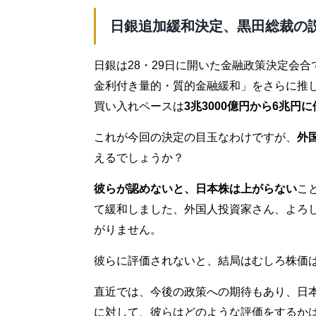
日銀追加緩和決定、黒田総裁の
日銀は28・29日に開いた金融政策決定会合
金利付き量的・質的金融緩和」をさらに推し
買い入れペースは
3兆3000億円から6兆円
これが今回の決定の目玉なわけですが、
外
えるでしょうか？
彼らが認めないと、日本株は上がらない
こ
て緩和しました、外国人投資家さん、よろ
がりません。
彼らに評価されないと、結局はむしろ株価
直近では、今後の政策への期待もあり、日
に対して、彼らはどのような評価をするか