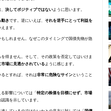
は、
決してポジティブではない
ように思います。
る動き
です。逆にいえば、
それを逆手にとって利益を
いえます。
かもしれません。なぜこのタイミングで国債先物が急
るを得ません。そして、その政策を否定してはいけま
に市場に見透かされている
ように感じます。
いるとすれば、それは
非常に危険なサイン
ということ
える影響については「
特定の株価を目標にせず、市場
の認識を示しています。
に達しているのではないかとの見方に対しては「
国債