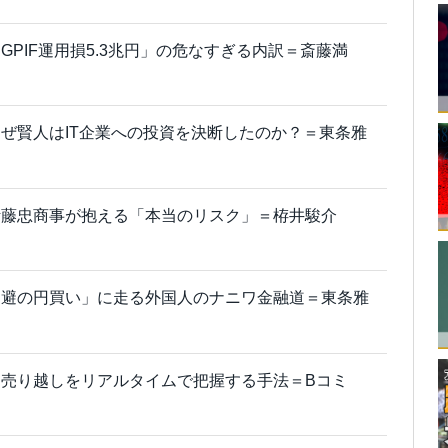
PIF運用損5.3兆円」の危なすぎる内訳＝斎藤満
ぜ賢人はIT企業への投資を決断したのか？＝東条雅
伊藤忠商事が抱える「本当のリスク」＝栫井駿介
回避の円買い」に走る外国人のナニワ金融道＝東条雅
売り越しをリアルタイムで把握する手法＝Bコミ