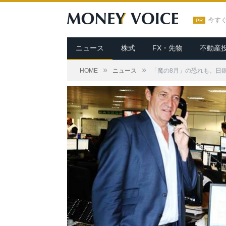
今す
PR
ニュース
株式
FX・先物
不動産
»
»
HOME
ニュース
「魔の8月」の恐れも。日