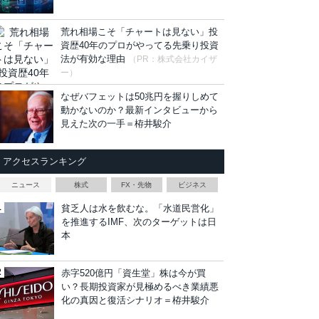
荒れ相場こそ「チャートは見ない」投
資歴40年のプロがやってる先乗り投資
法が有効な理由
（PR：株式会社カイザ
ー）
なぜバフェットは50兆円を握りしめて
動かないのか？最新インタビューから
見えた次の一手＝栫井駿介
アクセスランキング
ニュース
株式
FX・先物
ビジネス
貧乏人は水を飲むな。「水道民営化」
を推進するIMF、次のターゲットは日
本
赤字520億円「資生堂」株は今が買
い？長期投資家が見極めるべき業績悪
化の真因と復活シナリオ＝栫井駿介