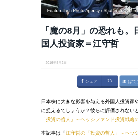
Featureflash Photo Agency / Shutterstock.com
「魔の8月」の恐れも。
国人投資家＝江守哲
2016年8月2日
シェア
73
はて
日本株に大きな影響を与える外国人投資家
に捉えるでしょうか？彼らに評価されない
「投資の哲人」～ヘッジファンド投資戦略
本記事は『
江守哲の「投資の哲人」～ヘッ