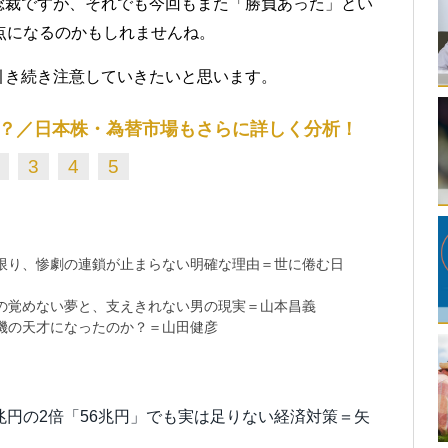
総裁ですが、それでも今回もまた「勝負あった」とい
点になるのかもしれませんね。
引き続き注意していきたいと思います。
？／日本株・為替市場もさらに詳しく分析！
3
4
5
限り、惨劇の連鎖が止まらない明確な理由＝世に倦む日
の覚めない夢と、支えきれない男の現実＝山本昌義
機の天才になったのか？＝山田健彦
8兆円の2倍「56兆円」でも実は足りない経済対策＝矢