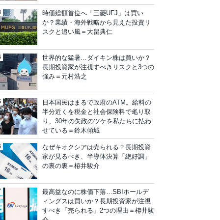
時価総額首位へ「三菱UFJ」は買い
か？業績・海外戦略から見えた投資リ
スクと追い風＝大畠典仁
世界的な猛暑…ダイキン株は買いか？
長期投資家が注視すべきリスクと3つの
強み＝元村浩之
日本国民はまるで政府のATM。給料の
半分近くを税金と社会保険料で毟り取
り、30年の失政のツケを私たちに払わ
せている＝鈴木傾城
なぜキオクシアは売られる？長期投資
家が見るべき、半導体決算「絶好調」
の裏の裏＝栫井駿介
最高益なのに株価下落…SBIホールデ
ィングスは買いか？長期投資家が注視
すべき「売られる」2つの理由＝栫井駿
介