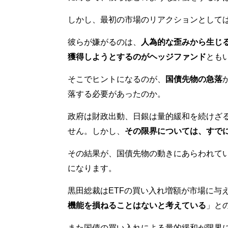
しかし、最初の市場のリアクションとして
彼らが嫌がるのは、
人為的な歪みから生じ
獲得しようとするのがヘッジファンド
とも
そこでヒントになるのが、
国債先物の急落
落する必要があったのか。
政府は財政出動、日銀は量的緩和を続けざ
せん。しかし、
その限界については、すで
その結果が、国債先物の動きにあらわれて
になります。
黒田総裁はETFの買い入れ増額が市場に与
機能を損ねることはないと考えている
」と
また国債の買い入れによる量的緩和が限界