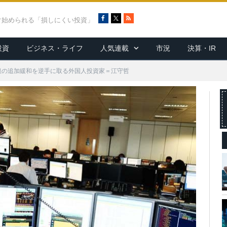
F
X
R
ぐ始められる「損しにくい投資」
a
S
c
S
投資
ビジネス・ライフ
人気連載
市況
決算・IR
e
b
o
銀の追加緩和を逆手に取る外国人投資家＝江守哲
o
k