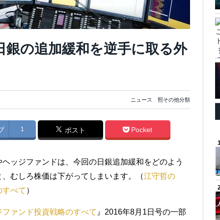
日銀の追加緩和を逆手に取る外
ニュース
、
熙その他分類
ブ
1
Pocket
ポスト
やヘッジファンドは、今回の日銀追加緩和をどのよう
と、むしろ株価は下がってしまいます。（
江守哲の
のすべて
）
ジファンド投資戦略のすべて
』2016年8月1日号の一部