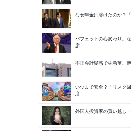
なぜ年金は溶けたのか？「G
バフェットの心変わり。な
彦
不正会計疑惑で株急落、
いつまで安全？「リスク
彦
外国人投資家の買い越し・