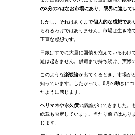
の3分の2はなお市場にあり、限界に達して
しかし、それはあくまで
個人的な感想であ
られるわけではありません。市場は生き物
正直な感想です。
日銀はすでに大量に国債を抱えているわけ
題は起きません。償還まで持ち続け、実際
このような
楽観論
が出てくるとき、市場が
知っています。したがって、8月の動きに
たように感じます。
ヘリマネ
や
永久債
の議論が出てきました。
総裁も否定しています。当たり前ではあり
じます。