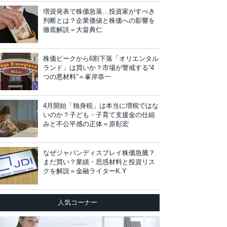
増資発表で株価急落…投資家がすべき
判断とは？企業価値と株価への影響を
徹底解説＝大畠典仁
株価ピークから6割下落「オリエンタル
ランド」は買いか？市場が警戒する“4
つの悪材料”＝峯岸恭一
4月開始「独身税」は本当に増税ではな
いのか？子ども・子育て支援金の仕組
みと不公平感の正体＝原彰宏
なぜジャパンディスプレイ株価急騰？
まだ買い？業績・思惑材料と投資リス
クを解説＝金融ライターK.Y
人気コーナー