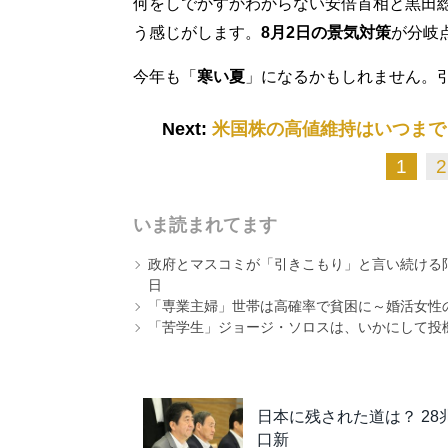
何をしでかすかわからない安倍首相と黒田
う感じがします。
8月2日の景気対策
が分岐
今年も「
寒い夏
」になるかもしれません。
Next:
米国株の高値維持はいつまで
1
2
いま読まれてます
政府とマスコミが「引きこもり」と言い続ける
日
「専業主婦」世帯は高確率で貧困に～婚活女性
「苦学生」ジョージ・ソロスは、いかにして投
日本に残された道は？ 2
口新