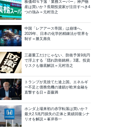
株価40％下落「業務スーパー」神戸物
産は買いか？長期投資家が注目すべき4
つの強み＝元村浩之
中国「レアアース帝国」は崩壊へ。
2029年、日本の化学的精錬法が世界を
制す＝勝又壽良
三菱重工だけじゃない、防衛予算9兆円
で浮上する「隠れ防衛銘柄」3選。投資
リスクも徹底解説＝元村浩之
トランプが見捨てた途上国。エネルギ
ー不足と債務危機の連鎖が欧米金融を
直撃する日＝斎藤満
ホンダ上場来初の赤字転落は買いか？
最大2.5兆円損失の正体と業績回復シナ
リオを解説＝峯岸恭一