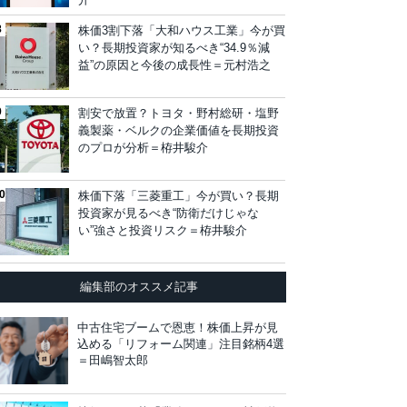
株価3割下落「大和ハウス工業」今が買
い？長期投資家が知るべき“34.9％減
益”の原因と今後の成長性＝元村浩之
割安で放置？トヨタ・野村総研・塩野
義製薬・ベルクの企業価値を長期投資
のプロが分析＝栫井駿介
株価下落「三菱重工」今が買い？長期
投資家が見るべき“防衛だけじゃな
い”強さと投資リスク＝栫井駿介
編集部のオススメ記事
中古住宅ブームで恩恵！株価上昇が見
込める「リフォーム関連」注目銘柄4選
＝田嶋智太郎