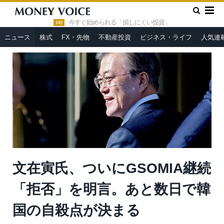
»
»
HOME
ニュース
文在寅氏、ついにGSOMIA継続「拒否」を
明言。あと数日で韓国の自殺点が決まる
今すぐ始められる「損しにくい投資」
PR
ニュース
株式
FX・先物
不動産投資
ビジネス・ライフ
人気連
文在寅氏、ついにGSOMIA継続
「拒否」を明言。あと数日で韓
国の自殺点が決まる