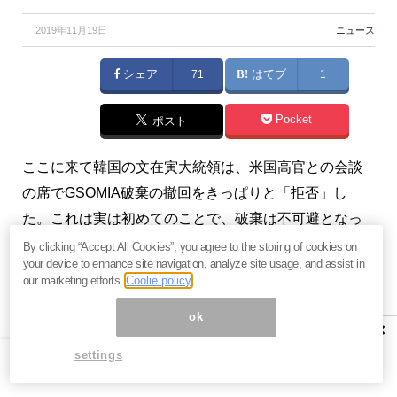
2019年11月19日
ニュース
シェア
71
はてブ
1
Pocket
ポスト
ここに来て韓国の文在寅大統領は、米国高官との会談
の席でGSOMIA破棄の撤回をきっぱりと「拒否」し
た。これは実は初めてのことで、破棄は不可避となっ
た。（『
2011年 韓国経済危機の軌跡（週間 韓国経
By clicking “Accept All Cookies”, you agree to the storing of cookies on
your device to enhance site navigation, analyze site usage, and assist in
済）
』）
our marketing efforts.
Coolie policy
※本記事は、『
2011年 韓国経済危機の軌跡（週間 韓国
ok
×
経済）
』2019年11月17日号の抜粋です。ご興味を持た
settings
れた方はぜひこの機会にバックナンバー含め
今月すべ
て無料のお試し購読
をどうぞ。