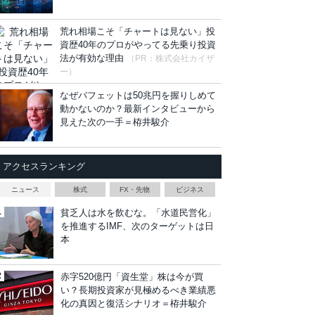
荒れ相場こそ「チャートは見ない」投
資歴40年のプロがやってる先乗り投資
法が有効な理由
（PR：株式会社カイザ
ー）
なぜバフェットは50兆円を握りしめて
動かないのか？最新インタビューから
見えた次の一手＝栫井駿介
アクセスランキング
ニュース
株式
FX・先物
ビジネス
貧乏人は水を飲むな。「水道民営化」
を推進するIMF、次のターゲットは日
本
赤字520億円「資生堂」株は今が買
い？長期投資家が見極めるべき業績悪
化の真因と復活シナリオ＝栫井駿介