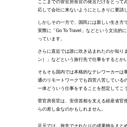
ここまでの菅官房長官の発言だけをとって
応して会社に来ないようにとしきりに要請
しかしその一方で、国民には新しい生き方
実際に「Go To Travel」などという
っています。
さらに直近では誰に吹き込まれたのか知り
ン）」などという旅行先で仕事をするとか
そもそも国内では本格的なテレワーカーは
通のリモートワークでも四苦八苦しているの
一体どういう仕事をすることを想定してこ
菅官房長官は、安倍首相を支える経産省官
らの差し金なのかもしれません。
足元では、旅先でそれなりの成果物をまと