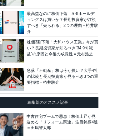
最高益なのに株価下落…SBIホールデ
ィングスは買いか？長期投資家が注視
すべき「売られる」2つの理由＝栫井駿
介
株価3割下落「大和ハウス工業」今が買
い？長期投資家が知るべき“34.9％減
益”の原因と今後の成長性＝元村浩之
急落「不動産」株は今が買い？大手4社
の比較と長期投資家が見るべき3つの重
要指標＝栫井駿介
編集部のオススメ記事
中古住宅ブームで恩恵！株価上昇が見
込める「リフォーム関連」注目銘柄4選
＝田嶋智太郎