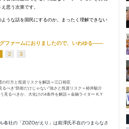
さえ思う次第です。
のような話を国民にするのか。まったく理解できない
グファームにおりましたので、いわゆる――
2
3
需の行方と投資リスクを解説＝江口裕臣
るべき“防衛だけじゃない”強さと投資リスク＝栫井駿介
う見るべきか、大化けの4条件を解説＝金融ライター K.Y
レル各社の「ZOZOがえり」は前澤氏不在のつまらなさ