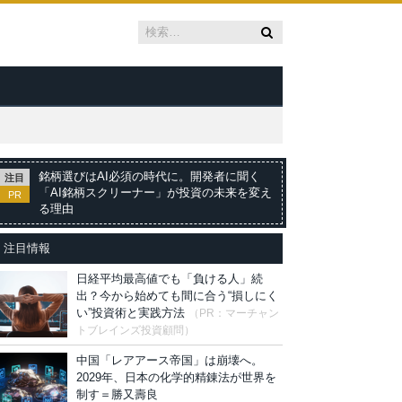
銘柄選びはAI必須の時代に。開発者に聞く
注目
「AI銘柄スクリーナー」が投資の未来を変え
PR
る理由
注目情報
日経平均最高値でも「負ける人」続
出？今から始めても間に合う“損しにく
い”投資術と実践方法
（PR：マーチャン
トブレインズ投資顧問）
中国「レアアース帝国」は崩壊へ。
2029年、日本の化学的精錬法が世界を
制す＝勝又壽良