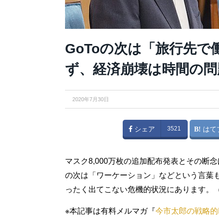
GoToの次は「旅行先
ず、経済崩壊は時間の問
2020年7月30日
シェア
3521
はて
マスク8,000万枚の追加配布発表とその断
の次は「ワーケーション」などという言葉
ったく出てこない危機的状況にあります。
※本記事は有料メルマガ『
今市太郎の戦略的