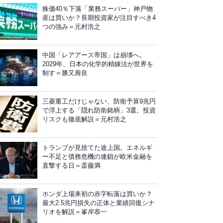
株価40％下落「業務スーパー」神戸物
産は買いか？長期投資家が注目すべき4
つの強み＝元村浩之
中国「レアアース帝国」は崩壊へ。
2029年、日本の化学的精錬法が世界を
制す＝勝又壽良
三菱重工だけじゃない、防衛予算9兆円
で浮上する「隠れ防衛銘柄」3選。投資
リスクも徹底解説＝元村浩之
トランプが見捨てた途上国。エネルギ
ー不足と債務危機の連鎖が欧米金融を
直撃する日＝斎藤満
ホンダ上場来初の赤字転落は買いか？
最大2.5兆円損失の正体と業績回復シナ
リオを解説＝峯岸恭一