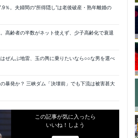
.9％。夫婦間の“所得隠し”は老後破産・熟年離婚の
ぶ。高齢者の半数がネット使えず、少子高齢化で衰退
はぜんぶ地雷、玉の輿に乗りたいなら○○な男を選べ
の暴発か？ 三峡ダム「決壊前」でも下流は被害甚大
この記事が気に入ったら
いいね！しよう