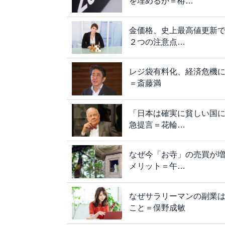
を埋めるか＝栫…
金価格、史上最高値更新
２つの注意点…
レジ袋有料化、経済危機
＝斎藤満
「日本は確実に貧しい国
急提言＝花輪…
なぜ今「お寺」の売買が
メリット＝午…
なぜサラリーマンの副業は
こと＝俣野成敏