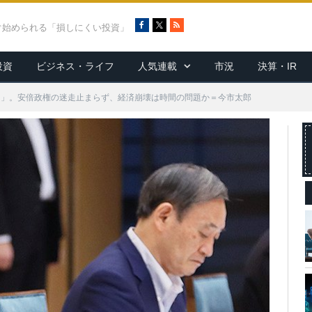
F
X
R
ぐ始められる「損しにくい投資」
a
S
c
S
投資
ビジネス・ライフ
人気連載
市況
決算・IR
e
b
o
働け」。安倍政権の迷走止まらず、経済崩壊は時間の問題か＝今市太郎
o
k