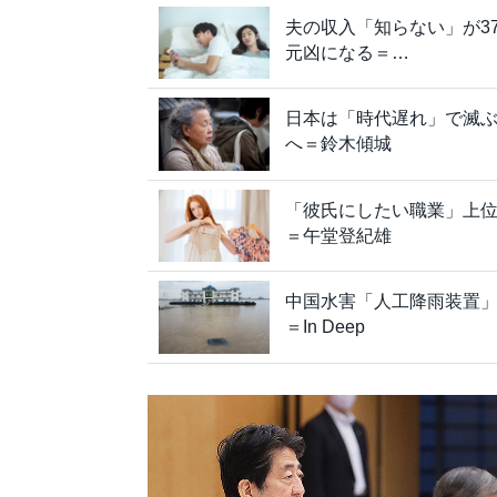
夫の収入「知らない」が37
元凶になる＝…
日本は「時代遅れ」で滅
へ＝鈴木傾城
「彼氏にしたい職業」上位
＝午堂登紀雄
中国水害「人工降雨装置」
＝In Deep