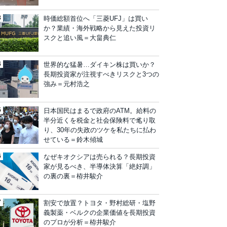
時価総額首位へ「三菱UFJ」は買い
か？業績・海外戦略から見えた投資リ
スクと追い風＝大畠典仁
世界的な猛暑…ダイキン株は買いか？
長期投資家が注視すべきリスクと3つの
強み＝元村浩之
日本国民はまるで政府のATM。給料の
半分近くを税金と社会保険料で毟り取
り、30年の失政のツケを私たちに払わ
せている＝鈴木傾城
なぜキオクシアは売られる？長期投資
家が見るべき、半導体決算「絶好調」
の裏の裏＝栫井駿介
割安で放置？トヨタ・野村総研・塩野
義製薬・ベルクの企業価値を長期投資
のプロが分析＝栫井駿介