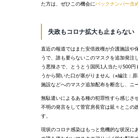
た方は、ぜひこの機会に
バックナンバー含
失政もコロナ拡大も止まらない
直近の報道ではまた安倍政権が介護施設や保
うで、誰も要らないこのマスクを追加発注
う悪辣さで、とうとう国民1人当たり500
うから開いた口が塞がりません（※編注：原
施設などへのマスク追加配布を断念し、ニ
無駄遣いによるある種の犯罪性すら感じさ
不明の発言をして菅官房長官は延々とこの
す。
現状のコロナ感染はもっと危機的な状況に