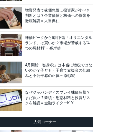
増資発表で株価急落…投資家がすべき
判断とは？企業価値と株価への影響を
徹底解説＝大畠典仁
株価ピークから6割下落「オリエンタル
ランド」は買いか？市場が警戒する“4
つの悪材料”＝峯岸恭一
4月開始「独身税」は本当に増税ではな
いのか？子ども・子育て支援金の仕組
みと不公平感の正体＝原彰宏
なぜジャパンディスプレイ株価急騰？
まだ買い？業績・思惑材料と投資リス
クを解説＝金融ライターK.Y
人気コーナー