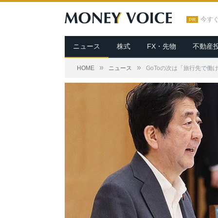
今す
PR
ニュース
株式
FX・先物
不動産
»
»
HOME
ニュース
GoToの次は「旅行先で