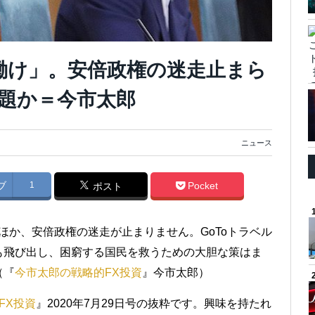
で働け」。安倍政権の迷走止まら
題か＝今市太郎
ニュース
ブ
1
Pocket
ポスト
念ほか、安倍政権の迷走が止まりません。GoToトラベル
も飛び出し、困窮する国民を救うための大胆な策はま
（『
今市太郎の戦略的FX投資
』今市太郎）
FX投資
』2020年7月29日号の抜粋です。興味を持たれ