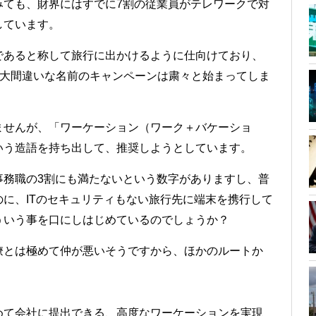
みても、財界にはすでに7割の従業員がテレワークで対
しています。
であると称して旅行に出かけるように仕向けており、
文法的に大間違いな名前のキャンペーンは粛々と始まってしま
ませんが、「ワーケーション（ワーク＋バケーショ
いう造語を持ち出して、推奨しようとしています。
事務職の3割にも満たないという数字がありますし、普
に、ITのセキュリティもない旅行先に端末を携行して
ういう事を口にしはじめているのでしょうか？
僚とは極めて仲が悪いそうですから、ほかのルートか
めて会社に提出できる、高度なワーケーションを実現