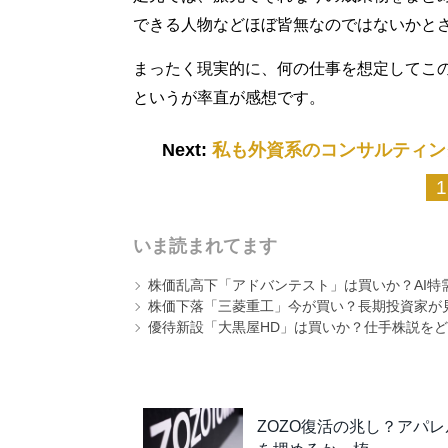
できる人物などほぼ皆無なのではないかと
まったく現実的に、何の仕事を想定してこ
というが率直が感想です。
Next:
私も外資系のコンサルティン
1
いま読まれてます
株価乱高下「アドバンテスト」は買いか？AI特
株価下落「三菱重工」今が買い？長期投資家が見
優待新設「大黒屋HD」は買いか？仕手株説をど
ZOZO復活の兆し？アパ