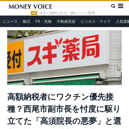
»
»
HOME
ニュース
高額納税者にワクチン優先接種？西尾市副
市長を忖度に駆り立てた「高須院長の悪夢」と選挙間近の自民系市
今すぐ始められる「損しにくい投資」
PR
長を庇う歪んだ献身
ニュース
株式
FX・先物
不動産投資
ビジネス・ライフ
人気連
高額納税者にワクチン優先接
種？西尾市副市長を忖度に駆り
立てた「高須院長の悪夢」と選