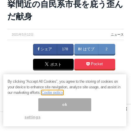
挙間近の自民系市長を庇う歪ん
だ献身
2021年5月12日
ニュース
シェア
178
はてブ
2
Pocket
ポスト
新型コロナワクチンの接種を巡って、愛知県西尾市が
By clicking “Accept All Cookies”, you agree to the storing of cookies on
your device to enhance site navigation, analyze site usage, and assist in
同市内に住むスギ薬局創業者の杉浦広一会長とその妻
our marketing efforts.
Coolie policy
の予約枠を優先的に確保するように便宜を図っていた
ok
ことが
判明
。「上級国民への優遇」だと、多くの批判
×
の声があがる事態となっている。
settings
疑惑の発覚を受けて西尾市は、11日に中村健市長と近