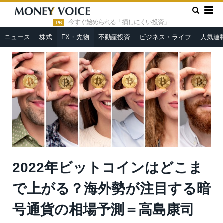
»
»
HOME
FX・先物
2022年ビットコインはどこまで上がる？
海外勢が注目する暗号通貨の相場予測＝高島康司
今すぐ始められる「損しにくい投資」
PR
ニュース
株式
FX・先物
不動産投資
ビジネス・ライフ
人気連
2022年ビットコインはどこま
で上がる？海外勢が注目する暗
号通貨の相場予測＝高島康司