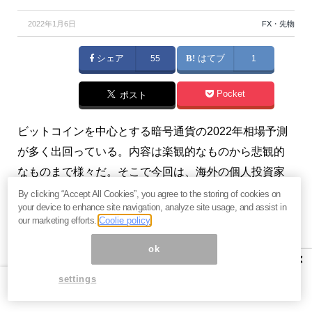
2022年1月6日
FX・先物
シェア
55
はてブ
1
Pocket
ポスト
ビットコインを中心とする暗号通貨の2022年相場予測
が多く出回っている。内容は楽観的なものから悲観的
なものまで様々だ。そこで今回は、海外の個人投資家
が集まるSNSで注目されている相場予測をいくつか紹
By clicking “Accept All Cookies”, you agree to the storing of cookies on
your device to enhance site navigation, analyze site usage, and assist in
介したい。（『
ヤスの第四次産業革命とブロックチェ
our marketing efforts.
Coolie policy
ーン
』高島康司）
ok
×
【関連】
ビットコインの過激な楽観論「2038年に10億
settings
ドル突破」は本当か？試金石はエルサルバドル法定通