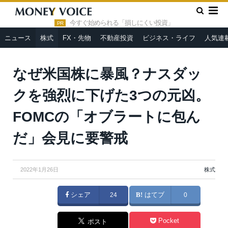
»
»
HOME
株式
なぜ米国株に暴風？ナスダックを強烈に下げた
3つの元凶。FOMCの「オブラートに包んだ」会見に要警戒
今すぐ始められる「損しにくい投資」
PR
ニュース
株式
FX・先物
不動産投資
ビジネス・ライフ
人気連
なぜ米国株に暴風？ナスダッ
クを強烈に下げた3つの元凶。
FOMCの「オブラートに包ん
だ」会見に要警戒
2022年1月26日
株式
シェア
24
はてブ
0
Pocket
ポスト