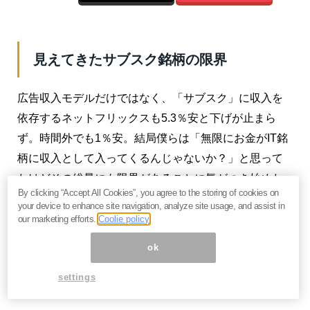
見えてきたサブスク銘柄の限界
広告収入モデルだけではなく、「サブスク」に収入を
依存するネットフリックスも5.3％安と下げが止まら
ず。時間外でも1％安。結局僕らは「無限にお金がIT銘
柄に収入として入ってくるんじゃないか？」と思って
たけどその総量にも限界があることに気がつき始めた
By clicking “Accept All Cookies”, you agree to the storing of cookies on
んだと。
your device to enhance site navigation, analyze site usage, and assist in
our marketing efforts.
Coolie policy
グロースの定義として年率20％の成長を上げる人も多
ok
かったけど、みんなが大きくなった結果、取り合うパ
イの大きさが有限であることに気がついた。みんなが
settings
20％成長を永遠に続けることは無理なんだと。