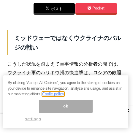
Pocket
ポスト
ミッドウェーではなくウクライナのバル
ジの戦い
こうした状況を踏まえて軍事情報の分析者の間では、
ウクライナ軍のハリキウ州の快進撃は、ロシアの敗退
が決まるミッドウェーではなく、ウクライナのバルジ
By clicking “Accept All Cookies”, you agree to the storing of cookies on
your device to enhance site navigation, analyze site usage, and assist in
の戦いではないかという見方も出ている。
our marketing efforts.
Coolie policy
ちなみにバルジの戦いとは、第二次世界大戦の西部戦
ok
×
線で1944年12月から1945年1月に、ベルギー南東部の
settings
アルデンヌ高地で行われたドイツ軍とアメリカ軍を主
体とする連合軍との戦闘のことだ。