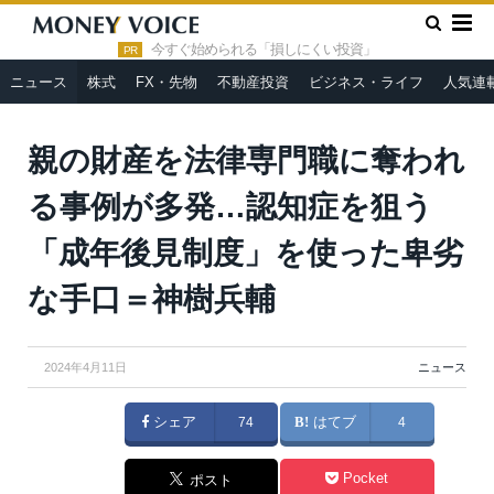
»
»
HOME
ニュース
親の財産を法律専門職に奪われる事例が多
発…認知症を狙う「成年後見制度」を使った卑劣な手口＝神樹兵輔
今すぐ始められる「損しにくい投資」
PR
ニュース
株式
FX・先物
不動産投資
ビジネス・ライフ
人気連
親の財産を法律専門職に奪われ
る事例が多発…認知症を狙う
「成年後見制度」を使った卑劣
な手口＝神樹兵輔
2024年4月11日
ニュース
シェア
74
はてブ
4
Pocket
ポスト