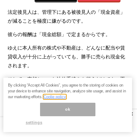
法定後見人は、管理下にある被後見人の「現金資産」
が減ることを極度に嫌がるのです。
彼らの報酬は「現金総額」で定まるからです。
ゆえに本人所有の株式や不動産は、どんなに配当や賃
貸収入が十分に上がっていても、勝手に売られ現金化
されます。
そして、売却といった法的手続きを行うだけでも、不
By clicking “Accept All Cookies”, you agree to the storing of cookies on
動産業者の法定手数料（3％＋6万円）よりも、はるか
your device to enhance site navigation, analyze site usage, and assist in
に高額の手数料報酬をガッポリ得られる仕組みになっ
our marketing efforts.
Coolie policy
ています。
ok
×
法律専門職による法定後見人の月額報酬は現金資産額
settings
が1,000万円以下の場合は月額2万円です。何もしなく
ても、月額2万円の報酬が得られます（年間24万円）。